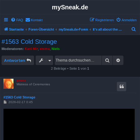
mySneak.de
FAQ
Kontakt
Registrieren
Anmelden
S
Startseite
Foren-Übersicht
mySneak.de-Foren
It's all about the movies!
u
#1563 Cold Storage
c
Moderatoren:
Kasi Mir
,
emma
,
Niels
h
Suche
Erweitert
e
Antworten
2 Beiträge • Seite
1
von
1
emma
Mistress of Ceremonies
#1563 Cold Storage
B
2026-02-17 0:45
e
i
t
r
a
g