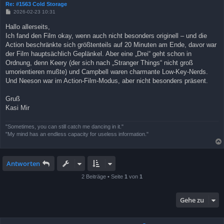
Re: #1563 Cold Storage
B
2026-02-23 10:31
e
i
Hallo allerseits,
t
Ich fand den Film okay, wenn auch nicht besonders originell – und die
r
a
Action beschränkte sich größtenteils auf 20 Minuten am Ende, davor war
g
der Film hauptsächlich Geplänkel. Aber eine „Drei“ geht schon in
Ordnung, denn Keery (der sich nach „Stranger Things“ nicht groß
umorientieren mußte) und Campbell waren charmante Low-Key-Nerds.
Und Neeson war im Action-Film-Modus, aber nicht besonders präsent.
Gruß
Kasi Mir
"Sometimes, you can still catch me dancing in it."
"My mind has an endless capacity for useless information."
Antworten
2 Beiträge • Seite
1
von
1
Gehe zu