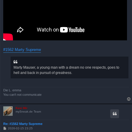
#1562 Marty Supreme
Marty Mauser, a young man with a dream no one respects, goes to
hell and back in pursuit of greatness.
Die L. emma
You can't not communicate
Kasi Mir
mySneak.de Team
Re: #1562 Marty Supreme
B
2026-02-15 23:25
e