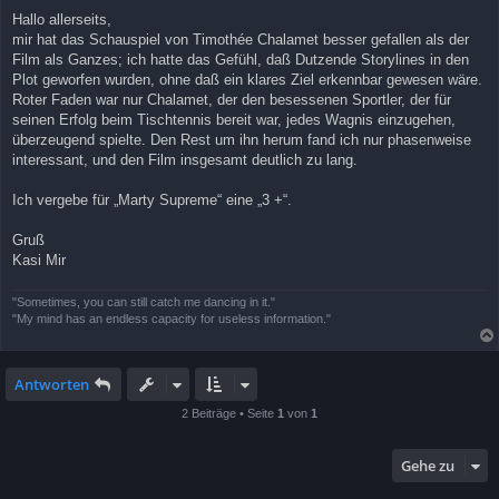
i
Hallo allerseits,
t
mir hat das Schauspiel von Timothée Chalamet besser gefallen als der
r
a
Film als Ganzes; ich hatte das Gefühl, daß Dutzende Storylines in den
g
Plot geworfen wurden, ohne daß ein klares Ziel erkennbar gewesen wäre.
Roter Faden war nur Chalamet, der den besessenen Sportler, der für
seinen Erfolg beim Tischtennis bereit war, jedes Wagnis einzugehen,
überzeugend spielte. Den Rest um ihn herum fand ich nur phasenweise
interessant, und den Film insgesamt deutlich zu lang.
Ich vergebe für „Marty Supreme“ eine „3 +“.
Gruß
Kasi Mir
"Sometimes, you can still catch me dancing in it."
"My mind has an endless capacity for useless information."
Antworten
2 Beiträge • Seite
1
von
1
Gehe zu