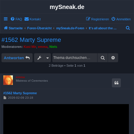
mySneak.de
FAQ
Kontakt
Registrieren
Anmelden
S
Startseite
Foren-Übersicht
mySneak.de-Foren
It's all about the movies!
u
#1562 Marty Supreme
c
Moderatoren:
Kasi Mir
,
emma
,
Niels
h
Suche
Erweitert
e
Antworten
2 Beiträge • Seite
1
von
1
emma
Mistress of Ceremonies
#1562 Marty Supreme
B
2026-02-09 23:18
e
i
t
r
a
g