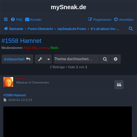
mySneak.de
FAQ
Kontakt
Registrieren
Anmelden
S
Startseite
Foren-Übersicht
mySneak.de-Foren
It's all about the movies!
u
#1558 Hamnet
c
Moderatoren:
Kasi Mir
,
emma
,
Niels
h
Suche
Erweitert
e
Antworten
2 Beiträge • Seite
1
von
1
emma
Mistress of Ceremonies
#1558 Hamnet
B
2026-01-13 0:13
e
i
t
r
a
g