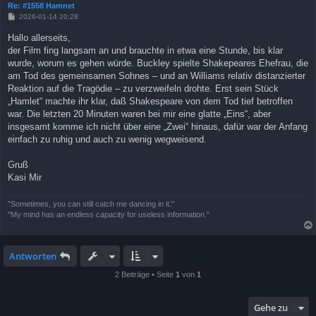
Re: #1558 Hamnet
B
2026-01-14 20:28
e
i
Hallo allerseits,
t
der Film fing langsam an und brauchte in etwa eine Stunde, bis klar
r
a
wurde, worum es gehen würde. Buckley spielte Shakepeares Ehefrau, die
g
am Tod des gemeinsamen Sohnes – und an Williams relativ distanzierter
Reaktion auf die Tragödie – zu verzweifeln drohte. Erst sein Stück
„Hamlet“ machte ihr klar, daß Shakespeare von dem Tod tief betroffen
war. Die letzten 20 Minuten waren bei mir eine glatte „Eins“, aber
insgesamt komme ich nicht über eine „Zwei“ hinaus, dafür war der Anfang
einfach zu ruhig und auch zu wenig wegweisend.
Gruß
Kasi Mir
"Sometimes, you can still catch me dancing in it."
"My mind has an endless capacity for useless information."
Antworten
2 Beiträge • Seite
1
von
1
Gehe zu