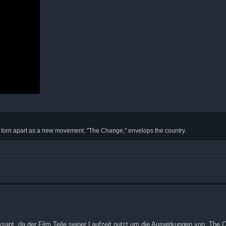
t is torn apart as a new movement, "The Change," envelops the country.
sant, da der Film Teile seiner Laufzeit nutzt um die Auswirkungen von „The 