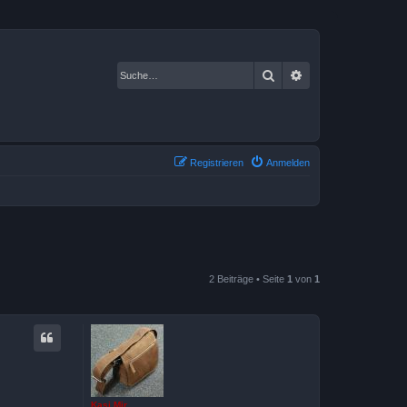
Suche
Erweiterte Suche
Registrieren
Anmelden
2 Beiträge • Seite
1
von
1
Kasi Mir