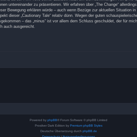
ionen untereinander zu präsentieren. Wir erfahren über „The Change“ allerdings
ieser Bewegung erklären würde – auch wenn Bezüge zur aktuellen Situation in
Aspekt dieser „Cautionary Tale“ relativ dünn. Wegen der guten schauspielerisch
usgekommen – das „minus“ ist vor allem dem Schluss geschuldet, der für mic
ch auch ausgereicht.
Powered by
phpBB
® Forum Software © phpBB Limited
Prosilver Dark Edition by
Premium phpBB Styles
Deutsche Übersetzung durch
phpBB.de
Datenschutz
|
Nutzungsbedingungen