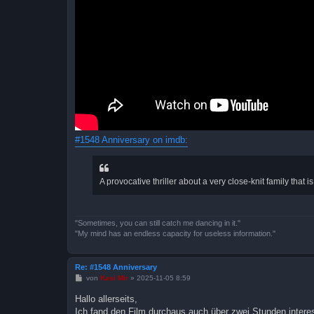
#1548 Anniversary on imdb:
A provocative thriller about a very close-knit family tha
"Sometimes, you can still catch me dancing in it."
"My mind has an endless capacity for useless information."
Re: #1548 Anniversary
B
von
Kasi Mir
»
2025-11-05 8:59
e
i
Hallo allerseits,
t
Ich fand den Film durchaus auch über zwei Stunden interes
r