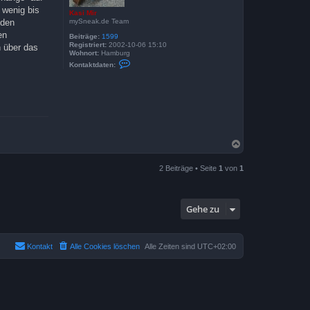
 wenig bis
Kasi Mir
mySneak.de Team
 den
en
Beiträge:
1599
Registriert:
2002-10-06 15:10
h über das
Wohnort:
Hamburg
K
Kontaktdaten:
o
n
t
a
k
t
d
a
t
N
e
a
n
v
c
2 Beiträge • Seite
1
von
1
o
h
n
o
K
b
a
e
s
Gehe zu
n
i
M
i
r
Kontakt
Alle Cookies löschen
Alle Zeiten sind
UTC+02:00