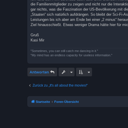
a
die Familienmitglieder zu zeigen und nicht nur die Interakt
g
gar nichts, was die Faszination der US-Bevölkerung mit d
„Staaten“ sich natürlich aufdrängen. So bleibt der Sci-Fi-
Leistungen bis ich aber am Ende bei einer „2 minus“ hera
Ziel hinausschießt. Etwas weniger Drama hätte hier für mi
Gruß
Kasi Mir
"Sometimes, you can still catch me dancing in it."
"My mind has an endless capacity for useless information."
Antworten
Zurück zu „It's all about the movies!“
Startseite
Foren-Übersicht