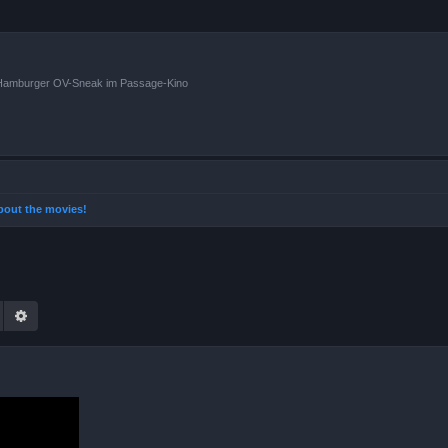
n Hamburger OV-Sneak im Passage-Kino
 about the movies!
Suche
Erweiterte Suche