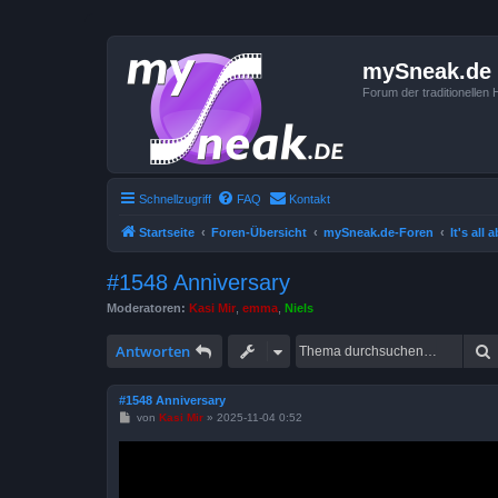
mySneak.de
Forum der traditionelle
Schnellzugriff
FAQ
Kontakt
Startseite
Foren-Übersicht
mySneak.de-Foren
It's all
#1548 Anniversary
Moderatoren:
Kasi Mir
,
emma
,
Niels
Antworten
#1548 Anniversary
B
von
Kasi Mir
»
2025-11-04 0:52
e
i
t
r
a
g