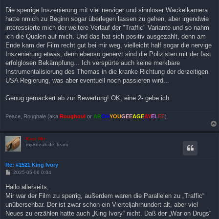
e
i
Die sperrige Inszenierung mit viel nerviger und sinnloser Wackelkamera
t
hatte nmich zu Beginn sogar überlegen lassen zu gehen, aber irgendwie
r
a
interessierte mich der weitere Verlauf der "Traffic" Variante und so nahm
g
ich die Qualen auf mich. Und das hat sich positiv ausgezahlt, denn am
Ende kam der Film recht gut bei mir weg, vielleicht half sogar die nervige
Inszenierung etwas, denn ebenso genervt sind die Polizisten mit der fast
erfolglosen Bekämpfung... Ich verspürte auch keine merkbare
Instrumentalisierung des Themas in die kranke Richtung der derzeitigen
USA Regierung, was aber eventuell noch passieren wird...
Genug gemackert ab zur Bewertung! OK, eine 2- gebe ich.
Peace, Roughale (aka
Roughoul
or
AR
OH
YOU
GEE
AGE
AY
EL
EE
)
Kasi Mir
mySneak.de Team
Re: #1521 King Ivory
B
2025-05-06 0:04
e
i
Hallo allerseits,
t
Mir war der Film zu sperrig, außerdem waren die Parallelen zu „Traffic“
r
a
unübersehbar. Der ist zwar schon ein Vierteljahrhundert alt, aber viel
g
Neues zu erzählen hatte auch „King Ivory“ nicht. Daß der „War on Drugs“