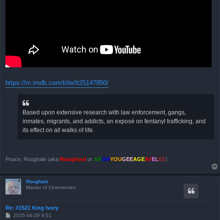
https://m.imdb.com/title/tt25147850/
Based upon extensive research with law enforcement, gangs,
inmates, migrants, and addicts, an exposé on fentanyl trafficking, and
its effect on all walks of life.
Peace, Roughale (aka
Roughoul
or
AR
OH
YOU
GEE
AGE
AY
EL
EE
)
Roughale
Master of Ceremonies
Re: #1521 King Ivory
B
2025-04-29 9:51