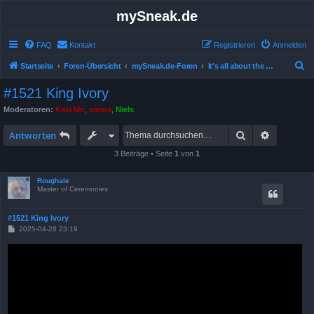
mySneak.de
FAQ
Kontakt
Registrieren
Anmelden
S
Startseite
Foren-Übersicht
mySneak.de-Foren
It's all about the movies!
u
#1521 King Ivory
c
Moderatoren:
Kasi Mir
,
emma
,
Niels
h
Suche
Erweitert
e
Antworten
3 Beiträge • Seite
1
von
1
Roughale
Master of Ceremonies
#1521 King Ivory
B
2025-04-28 23:19
e
i
t
r
a
g