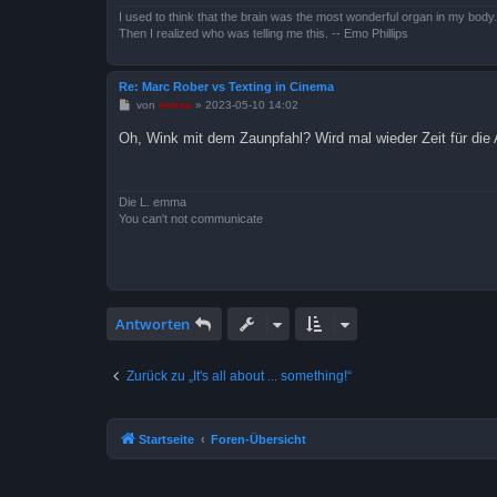
I used to think that the brain was the most wonderful organ in my body.
Then I realized who was telling me this. -- Emo Phillips
Re: Marc Rober vs Texting in Cinema
B
von
emma
»
2023-05-10 14:02
e
i
Oh, Wink mit dem Zaunpfahl? Wird mal wieder Zeit für di
t
r
a
g
Die L. emma
You can't not communicate
Antworten
Zurück zu „It's all about ... something!“
Startseite
Foren-Übersicht