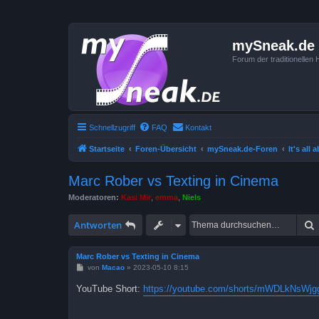
mySneak.de
Forum der traditionelle
Schnellzugriff
FAQ
Kontakt
Startseite
Foren-Übersicht
mySneak.de-Foren
It's all
Marc Rober vs Texting in Cinema
Moderatoren:
Kasi Mir
,
emma
,
Niels
Antworten
Marc Rober vs Texting in Cinema
B
von
Macao
»
2023-05-10 8:15
e
i
YouTube Short:
https://youtube.com/shorts/mWDLkNsWjgg
t
r
a
g