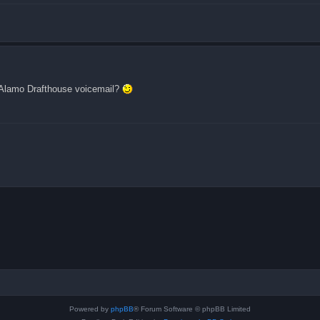
e Alamo Drafthouse voicemail?
Powered by
phpBB
® Forum Software © phpBB Limited