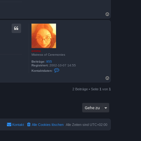
N
a
c
h
o
b
e
n
emma
Mistress of Ceremonies
Beiträge:
955
Registriert:
2002-10-07 14:55
K
Kontaktdaten:
o
n
N
t
a
a
c
k
2 Beiträge • Seite
1
von
1
h
t
o
d
a
b
t
e
e
Gehe zu
n
n
v
o
n
Kontakt
Alle Cookies löschen
Alle Zeiten sind
UTC+02:00
e
m
m
a