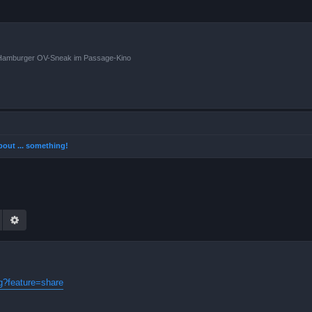
n Hamburger OV-Sneak im Passage-Kino
 about ... something!
Suche
Erweiterte Suche
?feature=share