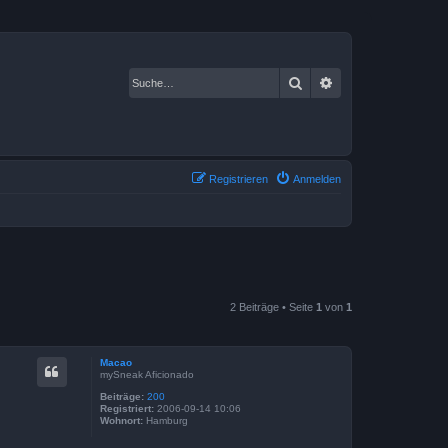
Suche
Erweiterte Suche
Registrieren
Anmelden
2 Beiträge • Seite
1
von
1
Macao
mySneak Aficionado
Beiträge:
200
Registriert:
2006-09-14 10:06
Wohnort:
Hamburg