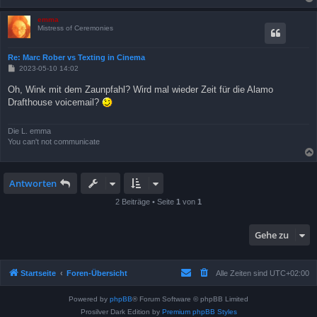
emma
Mistress of Ceremonies
Re: Marc Rober vs Texting in Cinema
B
2023-05-10 14:02
e
i
Oh, Wink mit dem Zaunpfahl? Wird mal wieder Zeit für die Alamo
t
Drafthouse voicemail?
r
a
g
Die L. emma
You can't not communicate
Antworten
2 Beiträge • Seite
1
von
1
Gehe zu
Startseite
Foren-Übersicht
Alle Zeiten sind
UTC+02:00
Powered by
phpBB
® Forum Software © phpBB Limited
Prosilver Dark Edition by
Premium phpBB Styles