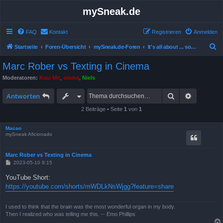
mySneak.de
FAQ
Kontakt
Registrieren
Anmelden
S
Startseite
Foren-Übersicht
mySneak.de-Foren
It's all about ... something!
u
Marc Rober vs Texting in Cinema
c
Moderatoren:
Kasi Mir
,
emma
,
Niels
h
Suche
Erweitert
e
Antworten
2 Beiträge • Seite
1
von
1
Macao
mySneak Aficionado
Marc Rober vs Texting in Cinema
B
2023-05-10 8:15
e
i
YouTube Short:
t
https://youtube.com/shorts/mWDLkNsWjgg?feature=share
r
a
g
I used to think that the brain was the most wonderful organ in my body.
Then I realized who was telling me this. -- Emo Phillips