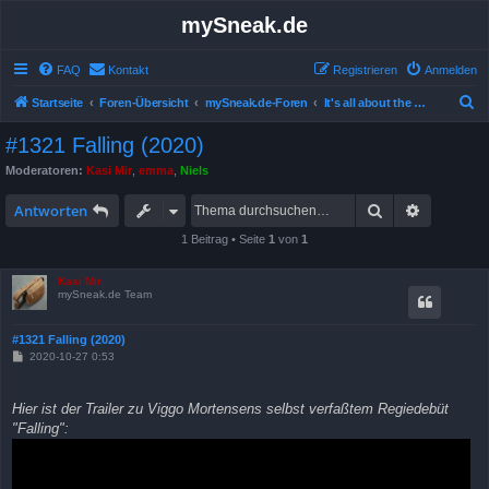
mySneak.de
FAQ
Kontakt
Registrieren
Anmelden
S
Startseite
Foren-Übersicht
mySneak.de-Foren
It's all about the movies!
u
#1321 Falling (2020)
c
Moderatoren:
Kasi Mir
,
emma
,
Niels
h
Suche
Erweitert
e
Antworten
1 Beitrag • Seite
1
von
1
Kasi Mir
mySneak.de Team
#1321 Falling (2020)
B
2020-10-27 0:53
e
i
t
Hier ist der Trailer zu Viggo Mortensens selbst verfaßtem Regiedebüt
r
a
"Falling":
g