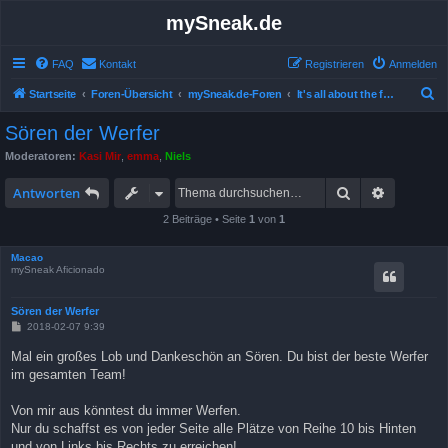
mySneak.de
FAQ
Kontakt
Registrieren
Anmelden
S
Startseite
Foren-Übersicht
mySneak.de-Foren
It's all about the feedback!
u
Sören der Werfer
c
Moderatoren:
Kasi Mir
,
emma
,
Niels
h
Suche
Erweitert
e
Antworten
2 Beiträge • Seite
1
von
1
Macao
mySneak Aficionado
Sören der Werfer
B
2018-02-07 9:39
e
i
Mal ein großes Lob und Dankeschön an Sören. Du bist der beste Werfer
t
im gesamten Team!
r
a
g
Von mir aus könntest du immer Werfen.
Nur du schaffst es von jeder Seite alle Plätze von Reihe 10 bis Hinten
und von Links bis Rechts zu erreichen!