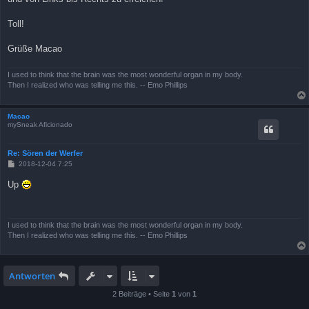
Toll!
Grüße Macao
I used to think that the brain was the most wonderful organ in my body.
Then I realized who was telling me this. -- Emo Phillips
Macao
mySneak Aficionado
Re: Sören der Werfer
B
2018-12-04 7:25
e
i
Up
t
r
a
g
I used to think that the brain was the most wonderful organ in my body.
Then I realized who was telling me this. -- Emo Phillips
Antworten
2 Beiträge • Seite
1
von
1