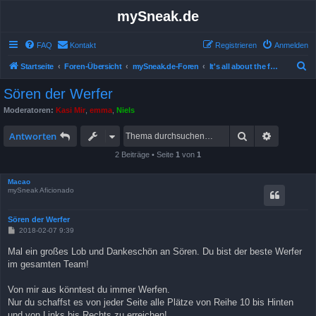
mySneak.de
FAQ
Kontakt
Registrieren
Anmelden
S
Startseite
Foren-Übersicht
mySneak.de-Foren
It's all about the feedback!
u
Sören der Werfer
c
Moderatoren:
Kasi Mir
,
emma
,
Niels
h
Suche
Erweitert
e
Antworten
2 Beiträge • Seite
1
von
1
Macao
mySneak Aficionado
Sören der Werfer
B
2018-02-07 9:39
e
i
Mal ein großes Lob und Dankeschön an Sören. Du bist der beste Werfer
t
im gesamten Team!
r
a
g
Von mir aus könntest du immer Werfen.
Nur du schaffst es von jeder Seite alle Plätze von Reihe 10 bis Hinten
und von Links bis Rechts zu erreichen!