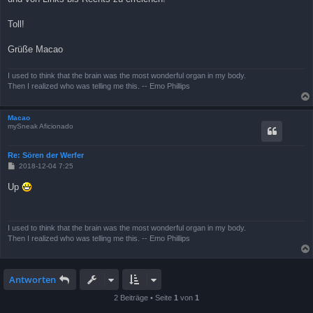
Toll!
Grüße Macao
I used to think that the brain was the most wonderful organ in my body.
Then I realized who was telling me this. -- Emo Phillips
Macao
mySneak Aficionado
Re: Sören der Werfer
B
2018-12-04 7:25
e
i
Up
t
r
a
g
I used to think that the brain was the most wonderful organ in my body.
Then I realized who was telling me this. -- Emo Phillips
Antworten
2 Beiträge • Seite
1
von
1