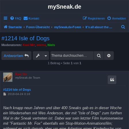
mySneak.de
FAQ
Kontakt
Registrieren
Anmelden
S
Startseite
Foren-Übersicht
mySneak.de-Foren
It's all about the movies!
u
#1214 Isle of Dogs
c
Moderatoren:
Kasi Mir
,
emma
,
Niels
h
Suche
Erweitert
e
Antworten
1 Beitrag • Seite
1
von
1
Kasi Mir
mySneak.de Team
#1214 Isle of Dogs
B
2018-04-24 0:16
e
i
t
Nach knapp neun Jahren und über 400 Sneaks gab es in dieser Woche
r
a
ein Wiedersehen mit Wes Anderson, der mit "Isle of Dogs" zum fünften
g
Mal in der Sneak vertreten ist. Dabei war sein letzter Film kurioserweise
mit "Fantastic Mr. Fox" ebenfalls ein Stop-Motion-Animationsfilm;
während es sich damals aber um eine Adaption eines Kinderbuchs von