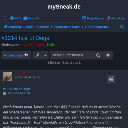
mySneak.de
FAQ
Kontakt
Registrieren
Anmelden
S
Startseite
Foren-Übersicht
mySneak.de-Foren
It's all about the movies!
u
#1214 Isle of Dogs
c
Moderatoren:
Kasi Mir
,
emma
,
Niels
h
Suche
Erweitert
e
Antworten
1 Beitrag • Seite
1
von
1
Kasi Mir
mySneak.de Team
#1214 Isle of Dogs
B
2018-04-24 0:16
e
i
t
Nach knapp neun Jahren und über 400 Sneaks gab es in dieser Woche
r
a
ein Wiedersehen mit Wes Anderson, der mit "Isle of Dogs" zum fünften
g
Mal in der Sneak vertreten ist. Dabei war sein letzter Film kurioserweise
mit "Fantastic Mr. Fox" ebenfalls ein Stop-Motion-Animationsfilm;
während es sich damals aber um eine Adaption eines Kinderbuchs von