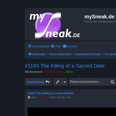
mySneak.de
Forum der traditionelle
Schnellzugriff
FAQ
Kontakt
Startseite
Foren-Übersicht
mySneak.de-Foren
It's all
#1193 The Killing of a Sacred Deer
Moderatoren:
Kasi Mir
,
emma
,
Niels
Antworten
#1193 The Killing of a Sacred Deer
B
von
Kasi Mir
»
2017-11-28 1:16
e
i
t
r
a
g