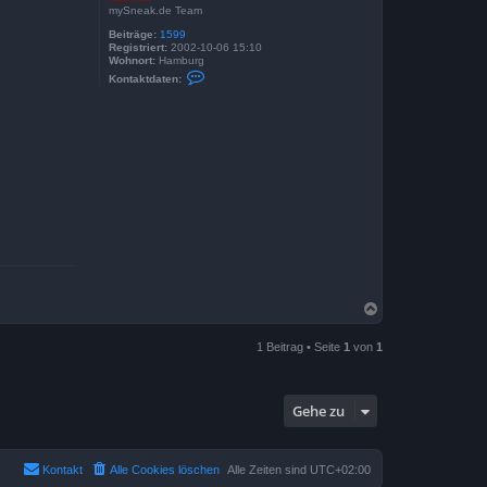
mySneak.de Team
Beiträge:
1599
Registriert:
2002-10-06 15:10
Wohnort:
Hamburg
K
Kontaktdaten:
o
n
t
a
k
t
d
a
t
e
n
v
o
n
K
a
s
N
i
M
a
i
c
r
1 Beitrag • Seite
1
von
1
h
o
b
e
Gehe zu
n
Kontakt
Alle Cookies löschen
Alle Zeiten sind
UTC+02:00