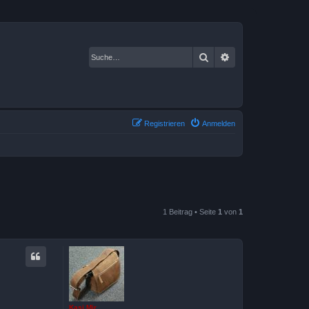
Suche
Erweiterte Suche
Registrieren
Anmelden
1 Beitrag • Seite
1
von
1
Kasi Mir