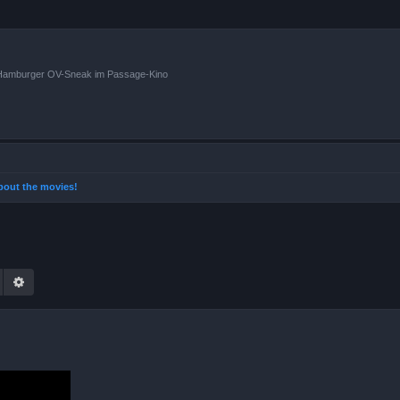
n Hamburger OV-Sneak im Passage-Kino
 about the movies!
Suche
Erweiterte Suche