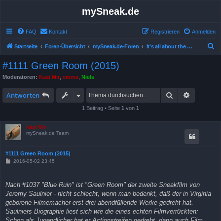
mySneak.de
FAQ
Kontakt
Registrieren
Anmelden
S
Startseite
Foren-Übersicht
mySneak.de-Foren
It's all about the movies!
u
#1111 Green Room (2015)
c
Moderatoren:
Kasi Mir
,
emma
,
Niels
h
Suche
Erweitert
e
Antworten
1 Beitrag • Seite
1
von
1
Kasi Mir
mySneak.de Team
#1111 Green Room (2015)
B
2016-05-02 23:45
e
i
t
Nach #1037 "Blue Ruin" ist "Green Room" der zweite Sneakfilm von
r
a
Jeremy Saulnier - nicht schlecht, wenn man bedenkt, daß der in Virginia
g
geborene Filmemacher erst drei abendfüllende Werke gedreht hat.
Saulniers Biographie liest sich wie die eines echten Filmverrückten:
Schon als Jugendlicher hat er Actionstreifen gedreht, dann auch Film