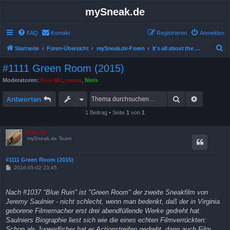
mySneak.de
FAQ
Kontakt
Registrieren
Anmelden
S
Startseite
Foren-Übersicht
mySneak.de-Foren
It's all about the movies!
u
#1111 Green Room (2015)
c
Moderatoren:
Kasi Mir
,
emma
,
Niels
h
Suche
Erweitert
e
Antworten
1 Beitrag • Seite
1
von
1
Kasi Mir
mySneak.de Team
#1111 Green Room (2015)
B
2016-05-02 23:45
e
i
t
Nach #1037 "Blue Ruin" ist "Green Room" der zweite Sneakfilm von
r
a
Jeremy Saulnier - nicht schlecht, wenn man bedenkt, daß der in Virginia
g
geborene Filmemacher erst drei abendfüllende Werke gedreht hat.
Saulniers Biographie liest sich wie die eines echten Filmverrückten:
Schon als Jugendlicher hat er Actionstreifen gedreht, dann auch Film