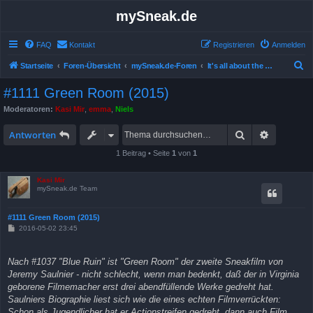
mySneak.de
FAQ
Kontakt
Registrieren
Anmelden
S
Startseite
Foren-Übersicht
mySneak.de-Foren
It's all about the movies!
u
#1111 Green Room (2015)
c
Moderatoren:
Kasi Mir
,
emma
,
Niels
h
Suche
Erweitert
e
Antworten
1 Beitrag • Seite
1
von
1
Kasi Mir
mySneak.de Team
#1111 Green Room (2015)
B
2016-05-02 23:45
e
i
t
Nach #1037 "Blue Ruin" ist "Green Room" der zweite Sneakfilm von
r
a
Jeremy Saulnier - nicht schlecht, wenn man bedenkt, daß der in Virginia
g
geborene Filmemacher erst drei abendfüllende Werke gedreht hat.
Saulniers Biographie liest sich wie die eines echten Filmverrückten:
Schon als Jugendlicher hat er Actionstreifen gedreht, dann auch Film