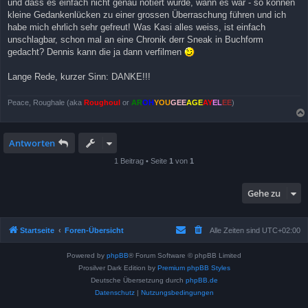
und dass es einfach nicht genau notiert wurde, wann es war - so können
kleine Gedankenlücken zu einer grossen Überraschung führen und ich
habe mich ehrlich sehr gefreut! Was Kasi alles weiss, ist einfach
unschlagbar, schon mal an eine Chronik derr Sneak in Buchform
gedacht? Dennis kann die ja dann verfilmen
Lange Rede, kurzer Sinn: DANKE!!!
Peace, Roughale (aka
Roughoul
or
AR
OH
YOU
GEE
AGE
AY
EL
EE
)
Antworten
1 Beitrag • Seite
1
von
1
Gehe zu
Startseite
Foren-Übersicht
Alle Zeiten sind
UTC+02:00
Powered by
phpBB
® Forum Software © phpBB Limited
Prosilver Dark Edition by
Premium phpBB Styles
Deutsche Übersetzung durch
phpBB.de
Datenschutz
|
Nutzungsbedingungen