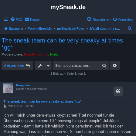
mySneak.de
FAQ
Kontakt
Registrieren
Anmelden
S
Startseite
Foren-Übersicht
mySneak.de-Foren
It's all about the show!
u
The sneak team can be very sneaky at times
c
*gg*
h
Moderatoren:
Kasi Mir
,
emma
,
Niels
e
Suche
Erweitert
Antworten
1 Beitrag • Seite
1
von
1
Roughale
Master of Ceremonies
The sneak team can be very sneaky at times *gg*
B
2014-11-18 10:36
e
i
Ich will mich unter dem etwas kryptischen Titel nochmal für die
t
Überraschung zu meinem 10 "throwing things at people" Jubiläum
r
a
bedanken - damit hatte ich wirklich nicht gerechnet, weil ich fest der
g
Meinung war, dass ich das schon vor Simon hätte gehabt haben müssen