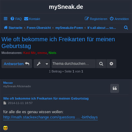
mySneak.de
FAQ
Kontakt
Registrieren
Anmelden
S
Startseite
Foren-Übersicht
mySneak.de-Foren
It's all about ... something!
u
Wie oft bekomme ich Freikarten für meinen
c
Geburtstag
h
Moderatoren:
Kasi Mir
,
emma
,
Niels
e
Suche
Erweitert
Antworten
1 Beitrag • Seite
1
von
1
Macao
mySneak Aficionado
Wie oft bekomme ich Freikarten für meinen Geburtstag
B
2014-11-11 16:57
e
i
für alle die es genau wissen wollen:
t
http://math.stackexchange.com/questions ... -birthdays
r
a
g