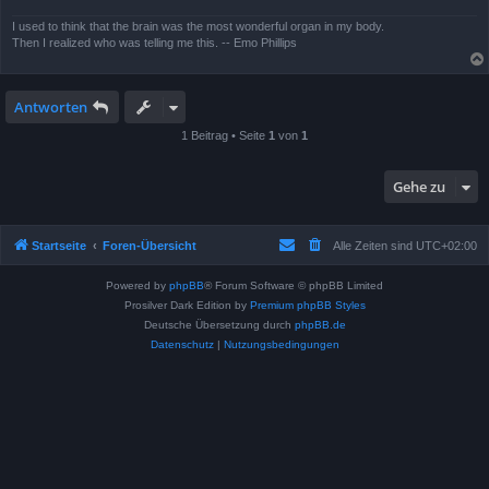
I used to think that the brain was the most wonderful organ in my body.
Then I realized who was telling me this. -- Emo Phillips
Antworten
1 Beitrag • Seite
1
von
1
Gehe zu
Startseite
Foren-Übersicht
Alle Zeiten sind
UTC+02:00
Powered by
phpBB
® Forum Software © phpBB Limited
Prosilver Dark Edition by
Premium phpBB Styles
Deutsche Übersetzung durch
phpBB.de
Datenschutz
|
Nutzungsbedingungen