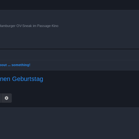
n Hamburger OV-Sneak im Passage-Kino
 about ... something!
inen Geburtstag
Suche
Erweiterte Suche