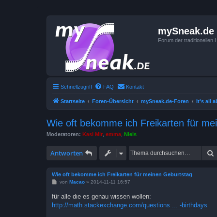
mySneak.de
Forum der traditionelle
Schnellzugriff
FAQ
Kontakt
Startseite
Foren-Übersicht
mySneak.de-Foren
It's all
Wie oft bekomme ich Freikarten für me
Moderatoren:
Kasi Mir
,
emma
,
Niels
Antworten
Wie oft bekomme ich Freikarten für meinen Geburtstag
B
von
Macao
»
2014-11-11 16:57
e
i
für alle die es genau wissen wollen:
t
http://math.stackexchange.com/questions ... -birthdays
r
a
g