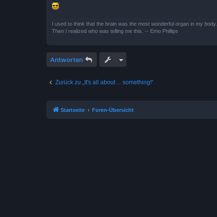
I used to think that the brain was the most wonderful organ in my body.
Then I realized who was telling me this. -- Emo Phillips
Antworten
Zurück zu „It's all about ... something!“
Startseite
Foren-Übersicht