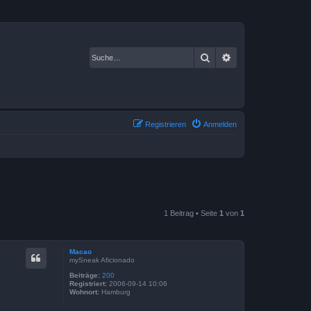
Suche
Erweiterte Suche
Registrieren
Anmelden
1 Beitrag • Seite
1
von
1
Macao
mySneak Aficionado
Beiträge:
200
Registriert:
2006-09-14 10:06
Wohnort:
Hamburg