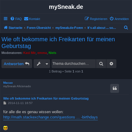
mySneak.de
FAQ
Kontakt
Registrieren
Anmelden
S
Startseite
Foren-Übersicht
mySneak.de-Foren
It's all about ... something!
u
Wie oft bekomme ich Freikarten für meinen
c
Geburtstag
h
Moderatoren:
Kasi Mir
,
emma
,
Niels
e
Suche
Erweitert
Antworten
1 Beitrag • Seite
1
von
1
Macao
mySneak Aficionado
Wie oft bekomme ich Freikarten für meinen Geburtstag
B
2014-11-11 16:57
e
i
für alle die es genau wissen wollen:
t
http://math.stackexchange.com/questions ... -birthdays
r
a
g