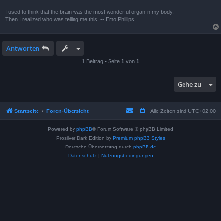
I used to think that the brain was the most wonderful organ in my body.
Then I realized who was telling me this. -- Emo Phillips
Antworten
1 Beitrag • Seite
1
von
1
Gehe zu
Startseite
Foren-Übersicht
Alle Zeiten sind
UTC+02:00
Powered by
phpBB
® Forum Software © phpBB Limited
Prosilver Dark Edition by
Premium phpBB Styles
Deutsche Übersetzung durch
phpBB.de
Datenschutz
|
Nutzungsbedingungen