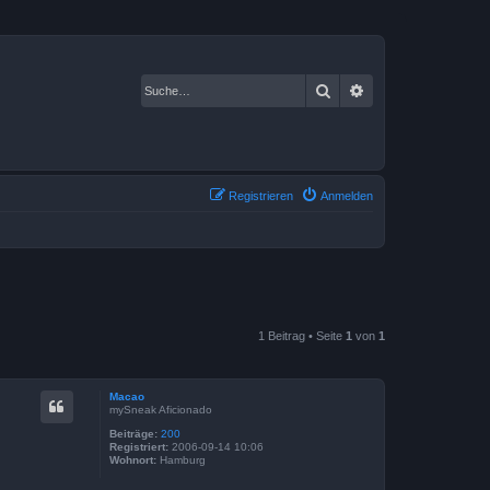
Suche
Erweiterte Suche
Registrieren
Anmelden
1 Beitrag • Seite
1
von
1
Macao
mySneak Aficionado
Beiträge:
200
Registriert:
2006-09-14 10:06
Wohnort:
Hamburg