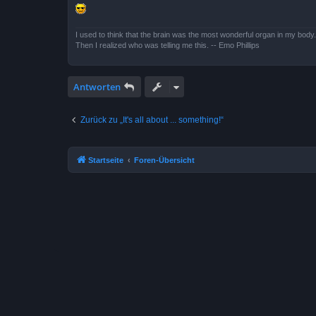
I used to think that the brain was the most wonderful organ in my body.
Then I realized who was telling me this. -- Emo Phillips
Antworten
Zurück zu „It's all about ... something!“
Startseite
Foren-Übersicht