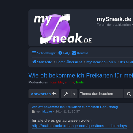
mySneak.de
Forum der traditionelle
Schnellzugriff
FAQ
Kontakt
Startseite
Foren-Übersicht
mySneak.de-Foren
It's all
Wie oft bekomme ich Freikarten für me
Moderatoren:
Kasi Mir
,
emma
,
Niels
Antworten
Wie oft bekomme ich Freikarten für meinen Geburtstag
B
von
Macao
»
2014-11-11 16:57
e
i
für alle die es genau wissen wollen:
t
http://math.stackexchange.com/questions ... -birthdays
r
a
g