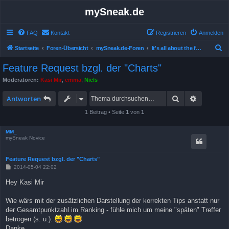
mySneak.de
FAQ
Kontakt
Registrieren
Anmelden
S
Startseite
Foren-Übersicht
mySneak.de-Foren
It's all about the feedback!
u
Feature Request bzgl. der "Charts"
c
Moderatoren:
Kasi Mir
,
emma
,
Niels
h
Suche
Erweitert
e
Antworten
1 Beitrag • Seite
1
von
1
MM_
mySneak Novice
Feature Request bzgl. der "Charts"
B
2014-05-04 22:02
e
i
Hey Kasi Mir
t
r
a
Wie wärs mit der zusätzlichen Darstellung der korrekten Tips anstatt nur
g
der Gesamtpunktzahl im Ranking - fühle mich um meine "späten" Treffer
betrogen (s. u.).
Danke