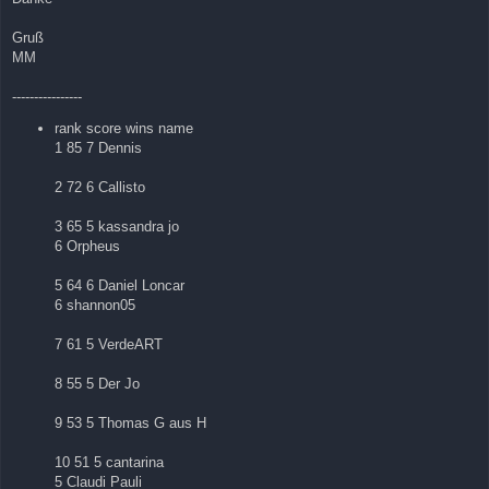
Gruß
MM
----------------
rank score wins name
1 85 7 Dennis
2 72 6 Callisto
3 65 5 kassandra jo
6 Orpheus
5 64 6 Daniel Loncar
6 shannon05
7 61 5 VerdeART
8 55 5 Der Jo
9 53 5 Thomas G aus H
10 51 5 cantarina
5 Claudi Pauli