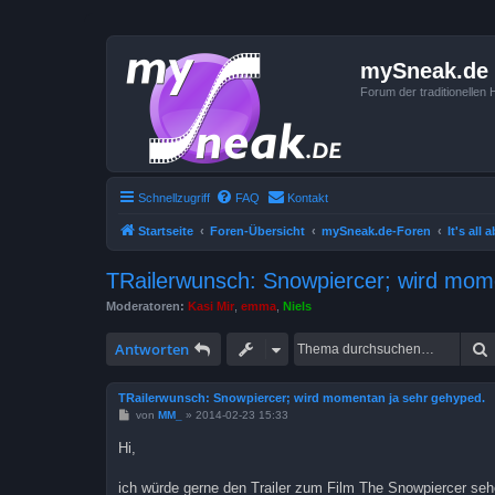
mySneak.de
Forum der traditionelle
Schnellzugriff
FAQ
Kontakt
Startseite
Foren-Übersicht
mySneak.de-Foren
It's all 
TRailerwunsch: Snowpiercer; wird mom
Moderatoren:
Kasi Mir
,
emma
,
Niels
Antworten
TRailerwunsch: Snowpiercer; wird momentan ja sehr gehyped.
B
von
MM_
»
2014-02-23 15:33
e
i
Hi,
t
r
a
ich würde gerne den Trailer zum Film The Snowpiercer sehe
g