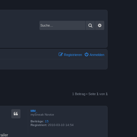
Suche
Erweiterte Suche
Registrieren
Anmelden
1 Beitrag • Seite
1
von
1
MM_
mySneak Novice
Beiträge:
15
Registriert:
2010-03-10 14:54
ailer