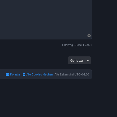
N
a
c
1 Beitrag • Seite
1
von
1
h
o
b
e
Gehe zu
n
Kontakt
Alle Cookies löschen
Alle Zeiten sind
UTC+02:00