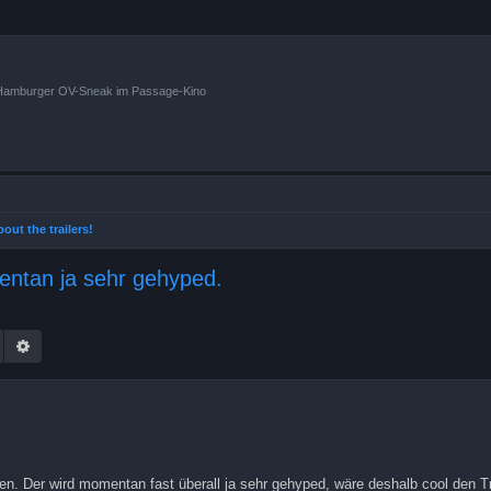
n Hamburger OV-Sneak im Passage-Kino
about the trailers!
entan ja sehr gehyped.
Suche
Erweiterte Suche
n. Der wird momentan fast überall ja sehr gehyped, wäre deshalb cool den Tr