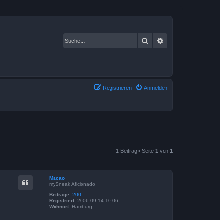
Suche
Erweiterte Suche
Registrieren
Anmelden
1 Beitrag • Seite
1
von
1
Macao
mySneak Aficionado
Beiträge:
200
Registriert:
2006-09-14 10:06
Wohnort:
Hamburg