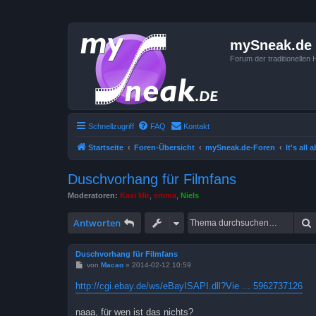
mySneak.de
Forum der traditionelle
Schnellzugriff
FAQ
Kontakt
Startseite
Foren-Übersicht
mySneak.de-Foren
It's all
Duschvorhang für Filmfans
Moderatoren:
Kasi Mir
,
emma
,
Niels
Antworten
Duschvorhang für Filmfans
B
von
Macao
»
2014-02-12 10:59
e
i
http://cgi.ebay.de/ws/eBayISAPI.dll?Vie ... 5962737126
t
r
a
naaa, für wen ist das nichts?
g