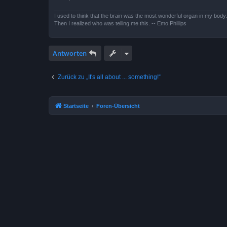
I used to think that the brain was the most wonderful organ in my body.
Then I realized who was telling me this. -- Emo Phillips
Antworten
Zurück zu „It's all about ... something!“
Startseite
Foren-Übersicht