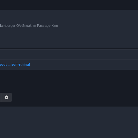
n Hamburger OV-Sneak im Passage-Kino
 about ... something!
Suche
Erweiterte Suche