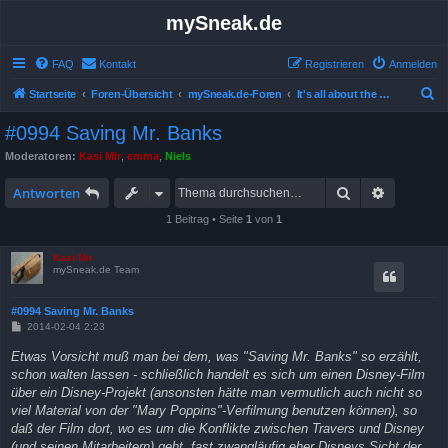
mySneak.de
FAQ
Kontakt
Registrieren
Anmelden
S
Startseite
Foren-Übersicht
mySneak.de-Foren
It's all about the movies!
u
#0994 Saving Mr. Banks
c
Moderatoren:
Kasi Mir
,
emma
,
Niels
h
Suche
Erweitert
e
Antworten
1 Beitrag • Seite
1
von
1
Kasi Mir
mySneak.de Team
#0994 Saving Mr. Banks
B
2014-02-04 2:23
e
i
Etwas Vorsicht muß man bei dem, was "Saving Mr. Banks" so erzählt,
t
schon walten lassen - schließlich handelt es sich um einen Disney-Film
r
a
über ein Disney-Projekt (ansonsten hätte man vermutlich auch nicht so
g
viel Material von der "Mary Poppins"-Verfilmung benutzen können), so
daß der Film dort, wo es um die Konflikte zwischen Travers und Disney
(und seinen Mitarbeitern) geht, fast zwangläufig eher Disneys Sicht der