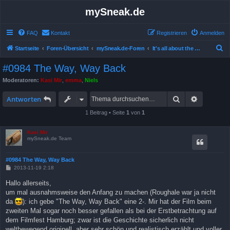
mySneak.de
FAQ
Kontakt
Registrieren
Anmelden
S
Startseite
Foren-Übersicht
mySneak.de-Foren
It's all about the movies!
u
#0984 The Way, Way Back
c
Moderatoren:
Kasi Mir
,
emma
,
Niels
h
Suche
Erweitert
e
Antworten
1 Beitrag • Seite
1
von
1
Kasi Mir
mySneak.de Team
#0984 The Way, Way Back
B
2013-11-19 2:18
e
i
Hallo allerseits,
t
um mal ausnahmsweise den Anfang zu machen (Roughale war ja nicht
r
a
da
): ich gebe "The Way, Way Back" eine 2-. Mir hat der Film beim
g
zweiten Mal sogar noch besser gefallen als bei der Erstbetrachtung auf
dem Filmfest Hamburg; zwar ist die Geschichte sicherlich nicht
weltbewegend originell, aber sehr schön und realistisch erzählt und voller