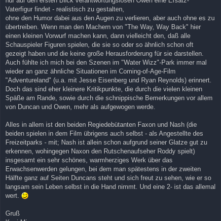
nur auf den ersten Blick verantwortungslosen Owen eine Ersatz-
Vaterfigur findet - realistisch zu gestalten,
ohne den Humor dabei aus den Augen zu verlieren, aber auch ohne es zu
übertreiben. Wenn man den Machern von "The Way, Way Back" hier
einen kleinen Vorwurf machen kann, dann vielleicht den, daß alle
Schauspieler Figuren spielen, die sie so oder so ähnlich schon oft
gezeigt haben und die keine große Herausforderung für sie darstellen.
Auch fühlte ich mich bei den Szenen im "Water Wizz"-Park immer mal
wieder an ganz ähnliche Situationen im Coming-of-Age-Film
"Adventureland" (u.a. mit Jesse Eisenberg und Ryan Reynolds) erinnert.
Doch das sind eher kleinere Kritikpunkte, die durch die vielen kleinen
Späße am Rande, sowie durch die schnippische Bemerkungen vor allem
von Duncan und Owen, mehr als aufgewogen werde.
Alles in allem ist den beiden Regiedebütanten Faxon und Nash (die
beiden spielen in dem Film übrigens auch selbst - als Angestellte des
Freizeitparks - mit; Nash ist allein schon aufgrund seiner Glatze gut zu
erkennen, wohingegen Naxon den Rutschenaufseher Roddy spielt)
insgesamt ein sehr schönes, warmherziges Werk über das
Erwachsenwerden gelungen, bei dem man spätestens in der zweiten
Hälfte ganz auf Seiten Duncans steht und sich freut zu sehen, wie er so
langsam sein Leben selbst in die Hand nimmt. Und eine 2- ist das allemal
wert.
Gruß