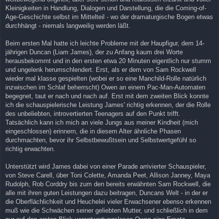
Kleinigkeiten in Handlung, Dialogen und Darstellung, die die Coming-of-
Age-Geschichte selbst im Mittelteil - wo der dramaturgische Bogen etwas
durchhängt - niemals langweilig werden läßt.
Beim ersten Mal hatte ich leichte Probleme mit der Haupfigur, dem 14-
jährigen Duncan (Liam James), der zu Anfang kaum drei Worte
herausbekommt und in den ersten etwa 20 Minuten eigentlich nur stumm
und ungelenk herumschlendert. Erst, als er dem von Sam Rockwell
wieder mal klasse gespielten (wobei er so eine Manchild-Rolle natürlich
inzwischen im Schlaf beherrscht) Owen an einem Pac-Man-Automaten
begegnet, taut er nach und nach auf. Erst mit dem zweiten Blick konnte
ich die schauspielerische Leistung James' richtig erkennen, der die Rolle
des unbeliebten, introvertierten Teenagers auf den Punkt trifft.
Tatsächlich kann ich mich an viele Jungs aus meiner Kindheit (mich
eingeschlossen) erinnern, die in diesem Alter ähnliche Phasen
durchmachten, bevor ihr Selbstbewußtsein und Selbstwertgefühl so
richtig erwachten.
Unterstützt wird James dabei von einer Parade arrivierter Schauspieler,
von Steve Carell, über Toni Colette, Amanda Peet, Allison Janney, Maya
Rudolph, Rob Corddry bis zum den bereits erwähnten Sam Rockwell, die
alle mit ihren guten Leistungen dazu beitragen, Duncans Welt - in der er
die Oberflächlichkeit und Heuchelei vieler Erwachsener ebenso erkennen
muß wie die Schwächen seiner geliebten Mutter, und schließlich in dem