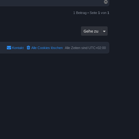
N
a
c
1 Beitrag • Seite
1
von
1
h
o
b
e
Gehe zu
n
Kontakt
Alle Cookies löschen
Alle Zeiten sind
UTC+02:00