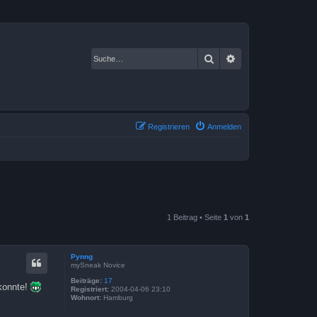
Suche
Erweiterte Suche
Registrieren
Anmelden
1 Beitrag • Seite
1
von
1
Pynng
mySneak Novice
Beiträge:
17
konnte!
Registriert:
2004-04-06 23:10
Wohnort:
Hamburg