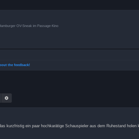
n Hamburger OV-Sneak im Passage-Kino
 about the feedback!
Suche
Erweiterte Suche
s kurzfristig ein paar hochkarätige Schauspieler aus dem Ruhestand holen 