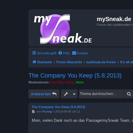
mySneak.de
Forum der traditionelle
Schnellzugriff
FAQ
Kontakt
Startseite
Foren-Übersicht
mySneak.de-Foren
It's all
The Company You Keep (5.8.2013)
Moderatoren:
Kasi Mir
,
emma
,
Niels
Antworten
The Company You Keep (5.8.2013)
B
von
Pynng
»
2013-08-08 19:12
e
i
Moin, vielen Dank noch an das Passage/mySneak Team, da
t
r
a
g