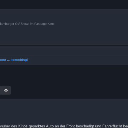
n Hamburger OV-Sneak im Passage-Kino
 about ... something!
Suche
Erweiterte Suche
nüber des Kinos geparktes Auto an der Front beschädigt und Fahrerflucht b