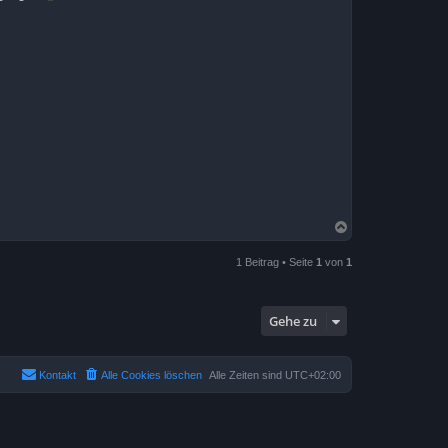
N
a
c
1 Beitrag • Seite
1
von
1
h
o
b
e
Gehe zu
n
Kontakt
Alle Cookies löschen
Alle Zeiten sind
UTC+02:00