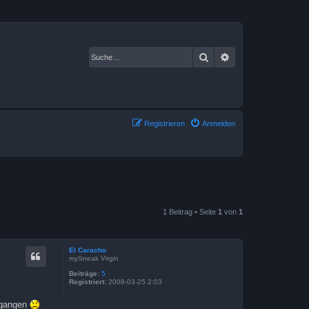
Suche
Erweiterte Suche
Registrieren
Anmelden
1 Beitrag • Seite
1
von
1
El Caracho
mySneak Virgin
Beiträge:
5
Registriert:
2008-03-25 2:03
egangen