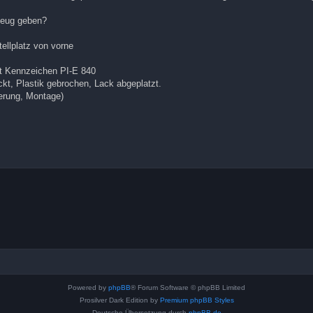
zeug geben?
ellplatz von vorne
t Kennzeichen PI-E 840
kt, Plastik gebrochen, Lack abgeplatzt.
erung, Montage)
Powered by
phpBB
® Forum Software © phpBB Limited
Prosilver Dark Edition by
Premium phpBB Styles
Deutsche Übersetzung durch
phpBB.de