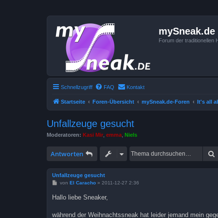
mySneak.de
Forum der traditionelle
Schnellzugriff
FAQ
Kontakt
Startseite
Foren-Übersicht
mySneak.de-Foren
It's all
Unfallzeuge gesucht
Moderatoren:
Kasi Mir
,
emma
,
Niels
Antworten
Unfallzeuge gesucht
B
von
El Caracho
»
2011-12-27 2:36
e
i
Hallo liebe Sneaker,
t
r
a
während der Weihnachtssneak hat leider jemand mein gege
g