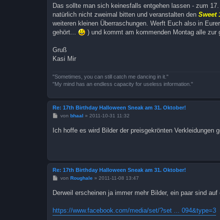
Das sollte man sich keinesfalls entgehen lassen - zum 17.
natürlich nicht zweimal bitten und veranstalten den
Sweet 
weiteren kleinen Überraschungen. Werft Euch also in Eurer
gehört...
) und kommt am kommenden Montag alle zur gr
Gruß
Kasi Mir
"Sometimes, you can still catch me dancing in it."
"My mind has an endless capacity for useless information."
Re: 17th Birthday Halloween Sneak am 31. Oktober!
B
von
bhaal
»
2011-10-31 11:32
e
i
Ich hoffe es wird Bilder der preisgekrönten Verkleidungen
t
r
a
g
Re: 17th Birthday Halloween Sneak am 31. Oktober!
B
von
Roughale
»
2011-11-08 13:47
e
i
Derweil erscheinen ja immer mehr Bilder, ein paar sind auf 
t
r
a
https://www.facebook.com/media/set/?set ... 094&type=3
g