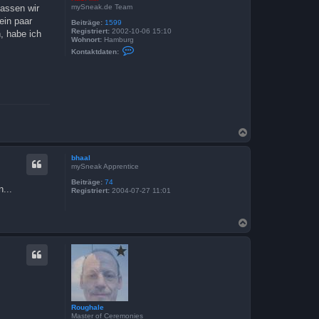
mySneak.de Team
lassen wir
ein paar
Beiträge:
1599
Registriert:
2002-10-06 15:10
, habe ich
Wohnort:
Hamburg
K
Kontaktdaten:
o
n
t
a
k
t
d
a
t
N
e
a
n
v
c
bhaal
o
h
mySneak Apprentice
n
o
K
b
Beiträge:
74
a
...
Registriert:
2004-07-27 11:01
e
s
n
i
M
i
N
r
a
c
h
o
b
e
n
Roughale
Master of Ceremonies