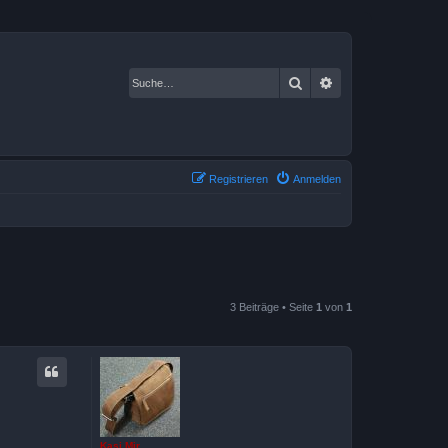
Suche
Erweiterte Suche
Registrieren
Anmelden
3 Beiträge • Seite
1
von
1
Kasi Mir