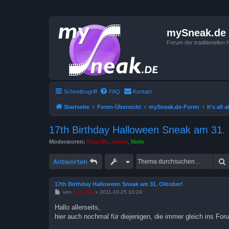
mySneak.de
Forum der traditionelle
Schnellzugriff
FAQ
Kontakt
Startseite
Foren-Übersicht
mySneak.de-Foren
It's all
17th Birthday Halloween Sneak am 31.
Moderatoren:
Kasi Mir
,
emma
,
Niels
Antworten
17th Birthday Halloween Sneak am 31. Oktober!
B
von
Kasi Mir
»
2011-10-25 10:24
e
i
Hallo allerseits,
t
hier auch nochmal für diejenigen, die immer gleich ins For
r
a
g