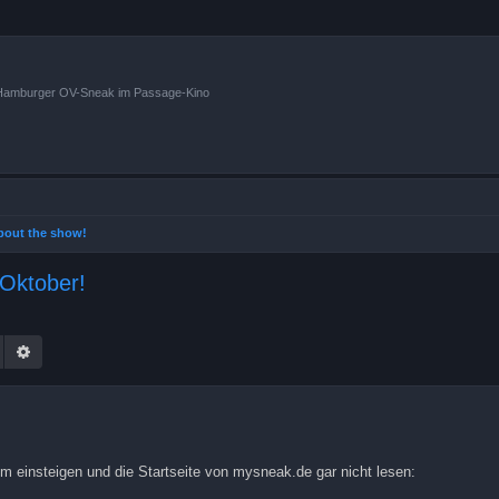
n Hamburger OV-Sneak im Passage-Kino
 about the show!
 Oktober!
Suche
Erweiterte Suche
um einsteigen und die Startseite von mysneak.de gar nicht lesen: