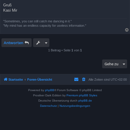
Gruß
Kasi Mir
"Sometimes, you can still catch me dancing in it."
"My mind has an endless capacity for useless information."
Antworten
1 Beitrag • Seite
1
von
1
Gehe zu
Startseite
Foren-Übersicht
Alle Zeiten sind
UTC+02:00
Powered by
phpBB
® Forum Software © phpBB Limited
Prosilver Dark Edition by
Premium phpBB Styles
Deutsche Übersetzung durch
phpBB.de
Datenschutz
|
Nutzungsbedingungen