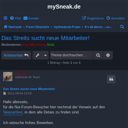
mySneak.de
FAQ
Kontakt
Registrieren
Anmelden
S
Startseite
Foren-Übersicht
mySneak.de-Foren
It's all about ... something!
u
Das Streits sucht neue Mitarbeiter!
c
Moderatoren:
Kasi Mir
,
emma
,
Niels
h
Suche
Erweitert
e
Antworten
1 Beitrag • Seite
1
von
1
Kasi Mir
mySneak.de Team
Das Streits sucht neue Mitarbeiter!
B
2011-08-04 23:00
e
i
Hallo allerseits,
t
für die Nur-Forum-Besucher hier nochmal der Verweis auf den
r
a
Newsartikel
, in dem alle Detais zu finden sind.
g
Ich wünsche frohes Bewerben.