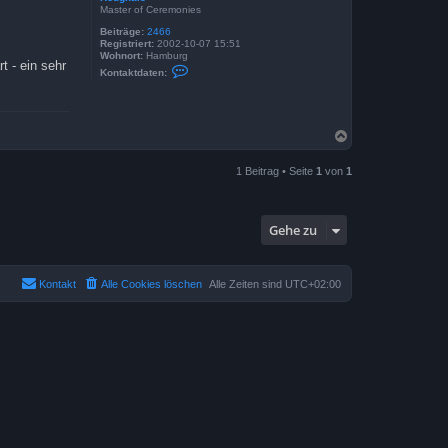
Master of Ceremonies
Beiträge:
2466
Registriert:
2002-10-07 15:51
Wohnort:
Hamburg
 - ein sehr
K
Kontaktdaten:
o
n
t
a
k
N
t
a
d
c
a
1 Beitrag • Seite
1
von
1
t
h
e
o
n
b
v
e
o
Gehe zu
n
n
R
o
u
g
Kontakt
Alle Cookies löschen
Alle Zeiten sind
UTC+02:00
h
a
l
e