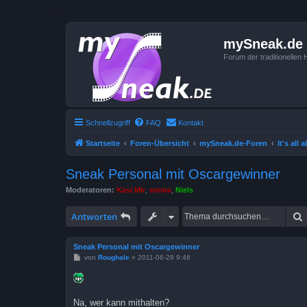
mySneak.de
Forum der traditionelle
Schnellzugriff
FAQ
Kontakt
Startseite
Foren-Übersicht
mySneak.de-Foren
It's all
Sneak Personal mit Oscargewinner
Moderatoren:
Kasi Mir
,
emma
,
Niels
Antworten
Sneak Personal mit Oscargewinner
B
von
Roughale
»
2011-06-29 9:46
e
i
t
r
a
Na, wer kann mithalten?
g