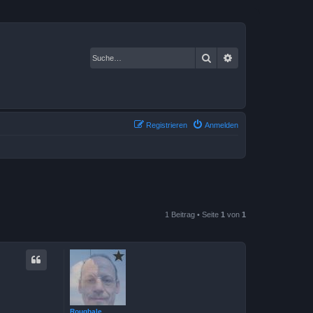
Suche
Erweiterte Suche
Registrieren
Anmelden
1 Beitrag • Seite
1
von
1
Roughale