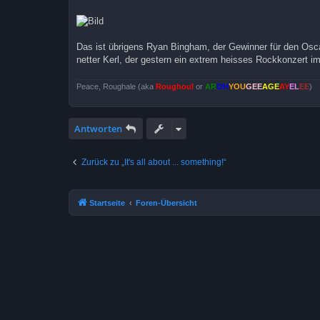
Das ist übrigens Ryan Bingham, der Gewinner für den Osca
netter Kerl, der gestern ein extrem heisses Rockkonzert im
Peace, Roughale (aka
Roughoul
or
AR
OH
YOU
GEE
AGE
AY
EL
EE
)
Antworten
Zurück zu „It's all about ... something!“
Startseite
Foren-Übersicht