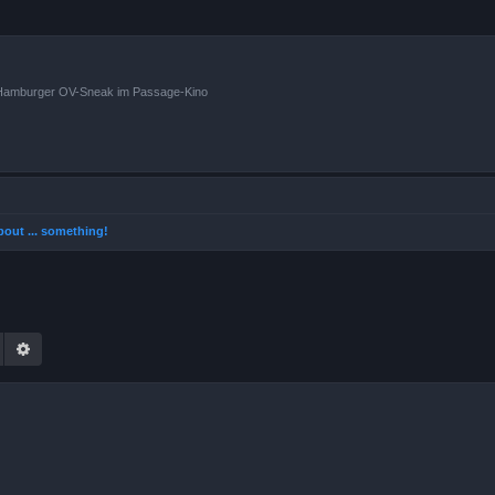
n Hamburger OV-Sneak im Passage-Kino
 about ... something!
Suche
Erweiterte Suche