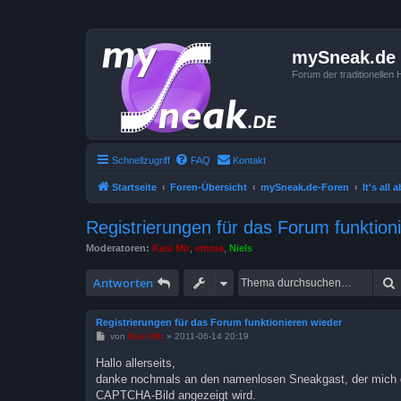
mySneak.de
Forum der traditionelle
Schnellzugriff
FAQ
Kontakt
Startseite
Foren-Übersicht
mySneak.de-Foren
It's all
Registrierungen für das Forum funktion
Moderatoren:
Kasi Mir
,
emma
,
Niels
Antworten
Registrierungen für das Forum funktionieren wieder
B
von
Kasi Mir
»
2011-06-14 20:19
e
i
Hallo allerseits,
t
danke nochmals an den namenlosen Sneakgast, der mich ge
r
a
CAPTCHA-Bild angezeigt wird.
g