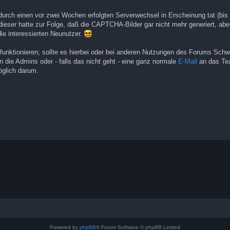
t durch einen vor zwei Wochen erfolgten Serverwechsel in Erscheinung tat (bis
 dieser hatte zur Folge, daß die CAPTCHA-Bilder gar nicht mehr generiert, ab
die interessierten Neunutzer.
h funktionieren; sollte es hierbei oder bei anderen Nutzungen des Forums Schw
n die Admins oder - falls das nicht geht - eine ganz normale
E-Mail
an das Te
glich darum.
Powered by
phpBB
® Forum Software © phpBB Limited