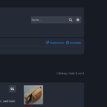
Suche
Erweiterte Suche
Registrieren
Anmelden
1 Beitrag • Seite
1
von
1
, weil kein
Kasi Mir