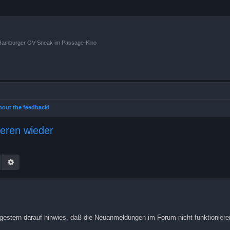
n Hamburger OV-Sneak im Passage-Kino
 about the feedback!
ieren wieder
Suche
Erweiterte Suche
stern darauf hinwies, daß die Neuanmeldungen im Forum nicht funktionieren