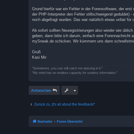
Grund hierfür war ein Fehler in der Forensoftware, der ers
der PHP-Interpreter den Fehler stillschweigend geduldet) -
noch abgefragt wurden. Das war natürlich etwas unfair für 
Ab sofort sollten Neuregistrierungen also wieder wie üblic
geben, dann bitte ich darum, einfach eine Forennachricht a
mySneak.de schicken. Wir kümmern uns dann schnellstmö
Gruß
Kasi Mir
"Sometimes, you can still catch me dancing in it."
"My mind has an endless capacity for useless information."
Antworten
Zurück zu „It's all about the feedback!“
Startseite
Foren-Übersicht