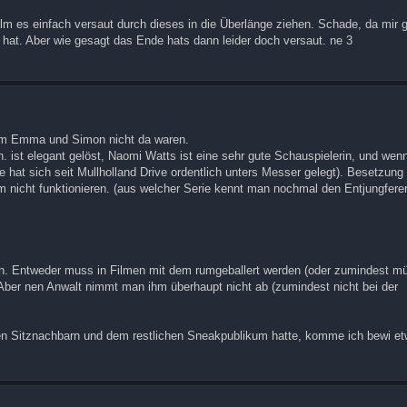
lm es einfach versaut durch dieses in die Überlänge ziehen. Schade, da mir 
hat. Aber wie gesagt das Ende hats dann leider doch versaut. ne 3
um Emma und Simon nicht da waren.
. ist elegant gelöst, Naomi Watts ist eine sehr gute Schauspielerin, und wenn
e hat sich seit Mullholland Drive ordentlich unters Messer gelegt). Besetzung
lm nicht funktionieren. (aus welcher Serie kennt man nochmal den Entjungferer
en. Entweder muss in Filmen mit dem rumgeballert werden (oder zumindest mü
 Aber nen Anwalt nimmt man ihm überhaupt nicht ab (zumindest nicht bei der
nen Sitznachbarn und dem restlichen Sneakpublikum hatte, komme ich bewi e