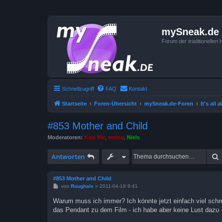
mySneak.de
Forum der traditionelle
Schnellzugriff
FAQ
Kontakt
Startseite
Foren-Übersicht
mySneak.de-Foren
It's all
#853 Mother and Child
Moderatoren:
Kasi Mir
,
emma
,
Niels
Antworten
#853 Mother and Child
B
von
Roughale
»
2011-04-19 9:41
e
i
Warum muss ich immer? Ich könnte jetzt einfach viel schr
t
das Pendant zu dem Film - ich habe aber keine Lust dazu -
r
a
g