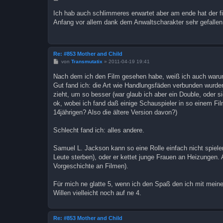
e
i
Ich hab auch schlimmeres erwartet aber am ende hat der fi
t
Anfang vor allem dank dem Anwaltscharakter sehr gefallen 
r
a
g
Re: #853 Mother and Child
B
von
Transmutatix
»
2011-04-19 19:41
e
i
Nach dem ich den Film gesehen habe, weiß ich auch war
t
Gut fand ich: die Art wie Handlungsfäden verbunden wurden
r
a
zieht, um so besser (war glaub ich aber ein Double, oder si
g
ok, wobei ich fand daß einige Schauspieler in so einem Fi
14jährigen? Also die ältere Version davon?)
Schlecht fand ich: alles andere.
Samuel L. Jackson kann so eine Rolle einfach nicht spiel
Leute sterben), oder er kettet junge Frauen an Heizungen.
Vorgeschichte an Filmen).
Für mich ne glatte 5, wenn ich den Spaß den ich mit mei
Willen vielleicht noch auf ne 4.
Re: #853 Mother and Child