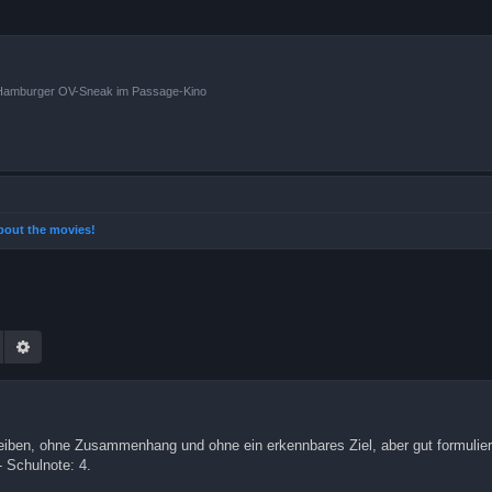
n Hamburger OV-Sneak im Passage-Kino
 about the movies!
Suche
Erweiterte Suche
eiben, ohne Zusammenhang und ohne ein erkennbares Ziel, aber gut formulier
 Schulnote: 4.