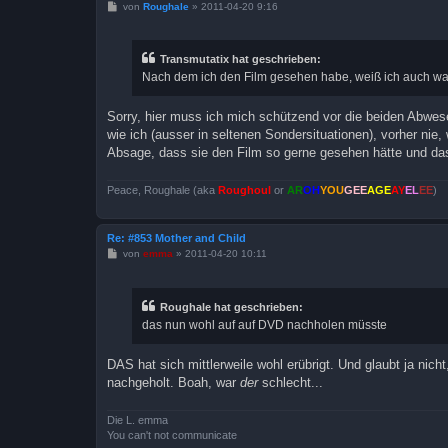
B
von
Roughale
»
2011-04-20 9:16
e
i
t
r
Transmutatix hat geschrieben:
a
Nach dem ich den Film gesehen habe, weiß ich auch w
g
Sorry, hier muss ich mich schützend vor die beiden Abwe
wie ich (ausser in seltenen Sondersituationen), vorher nie
Absage, dass sie den Film so gerne gesehen hätte und da
Peace, Roughale (aka
Roughoul
or
AR
OH
YOU
GEE
AGE
AY
EL
EE
)
Re: #853 Mother and Child
B
von
emma
»
2011-04-20 10:11
e
i
t
r
Roughale hat geschrieben:
a
das nun wohl auf auf DVD nachholen müsste
g
DAS hat sich mittlerweile wohl erübrigt. Und glaubt ja nic
nachgeholt. Boah, war
der
schlecht...
Die L. emma
You can't not communicate