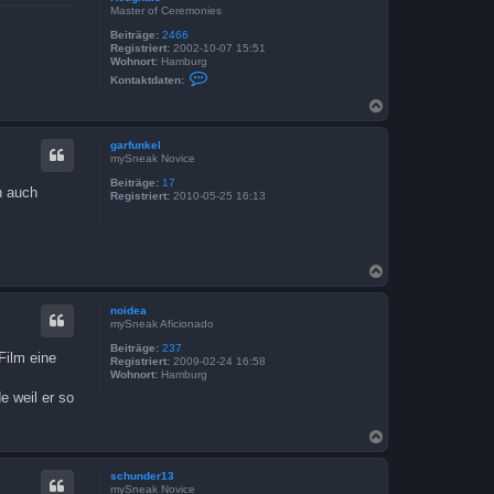
Master of Ceremonies
Beiträge:
2466
Registriert:
2002-10-07 15:51
Wohnort:
Hamburg
K
Kontaktdaten:
o
n
N
t
a
a
c
k
garfunkel
h
t
mySneak Novice
o
d
a
b
Beiträge:
17
n auch
t
Registriert:
2010-05-25 16:13
e
e
n
n
v
o
n
N
R
a
o
u
c
noidea
g
h
mySneak Aficionado
h
o
a
b
Beiträge:
237
l
Film eine
Registriert:
2009-02-24 16:58
e
e
Wohnort:
Hamburg
n
e weil er so
N
a
c
schunder13
h
mySneak Novice