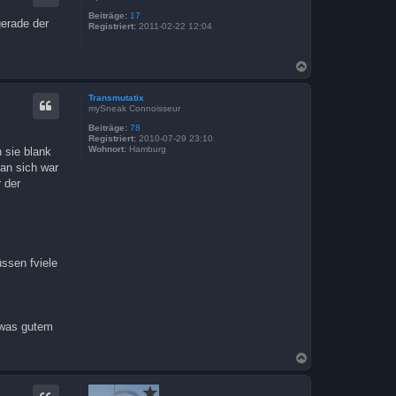
o
b
Beiträge:
17
gerade der
Registriert:
2011-02-22 12:04
e
n
N
a
c
Transmutatix
h
mySneak Connoisseur
o
b
Beiträge:
78
Registriert:
2010-07-29 23:10
e
Wohnort:
Hamburg
 sie blank
n
 an sich war
 der
ssen fviele
twas gutem
N
a
c
h