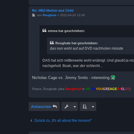
Re: #853 Mother and Child
B
von
Roughale
»
2011-04-20 12:46
e
i
t
r
emma hat geschrieben:
a
g
Roughale hat geschrieben:
das nun wohl auf auf DVD nachholen müsste
DAS hat sich mittlerweile wohl erübrigt. Und glaubt ja n
nachgeholt. Boah, war
der
schlecht...
Nicholas Cage vs. Jimmy Smits - interesting
Peace, Roughale (aka
Roughoul
or
AR
OH
YOU
GEE
AGE
AY
EL
EE
)
Antworten
Zurück zu „It's all about the movies!“