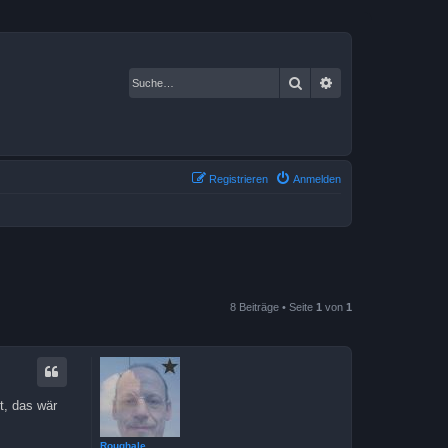
Suche
Erweiterte Suche
Registrieren
Anmelden
8 Beiträge • Seite
1
von
1
t, das wär
Roughale