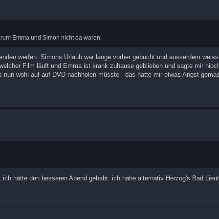
arum Emma und Simon nicht da waren.
senden werfen. Simons Urlaub war lange vorher gebucht und ausserdem weiss
, welcher Film läuft und Emma ist krank zuhause geblieben und sagte mir nioch
s nun wohl auf auf DVD nachholen müsste - das hatte mir etwas Angst gema
ht, ich hätte den besseren Abend gehabt: ich habe alternativ Herzog's Bad Lieu