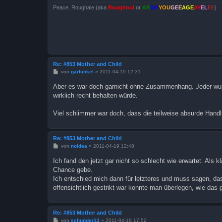
Peace, Roughale (aka
Roughoul
or
AR
OH
YOU
GEE
AGE
AY
EL
EE
)
Re: #853 Mother and Child
B
von
garfunkel
»
2011-04-19 12:31
e
i
Aber es war doch garnicht ohne Zusammenhang. Jeder wu
t
wirklich recht behalten würde.
r
a
g
Viel schlimmer war doch, dass die teilweise absurde Handl
Re: #853 Mother and Child
B
von
noidea
»
2011-04-19 12:48
e
i
Ich fand den jetzt gar nicht so schlecht wie erwartet. Als 
t
Chance gebe.
r
a
Ich entschied mich dann für letzteres und muss sagen, das
g
offensichtlich gestrikt war konnte man überlegen, wie das
Re: #853 Mother and Child
B
von
schunder13
»
2011-04-19 17:52