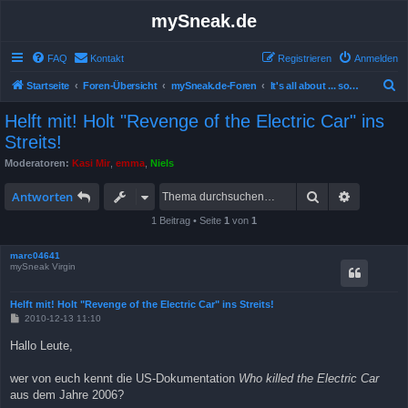
mySneak.de
FAQ
Kontakt
Registrieren
Anmelden
S
Startseite
Foren-Übersicht
mySneak.de-Foren
It's all about ... something!
u
Helft mit! Holt "Revenge of the Electric Car" ins
c
Streits!
h
Moderatoren:
Kasi Mir
,
emma
,
Niels
e
Suche
Erweitert
Antworten
1 Beitrag • Seite
1
von
1
marc04641
mySneak Virgin
Helft mit! Holt "Revenge of the Electric Car" ins Streits!
B
2010-12-13 11:10
e
i
Hallo Leute,
t
r
a
wer von euch kennt die US-Dokumentation
Who killed the Electric Car
g
aus dem Jahre 2006?