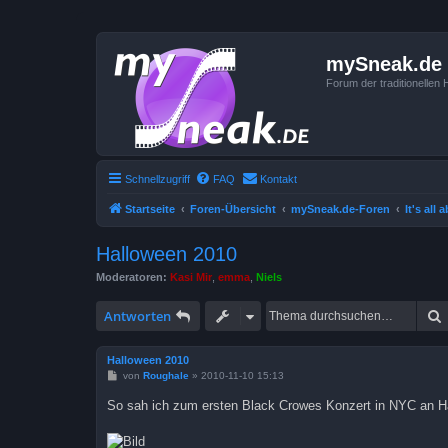
mySneak.de
Forum der traditionelle
Schnellzugriff
FAQ
Kontakt
Startseite
Foren-Übersicht
mySneak.de-Foren
It's all
Halloween 2010
Moderatoren:
Kasi Mir
,
emma
,
Niels
Antworten
Halloween 2010
B
von
Roughale
»
2010-11-10 15:13
e
i
So sah ich zum ersten Black Crowes Konzert in NYC an H
t
r
a
g