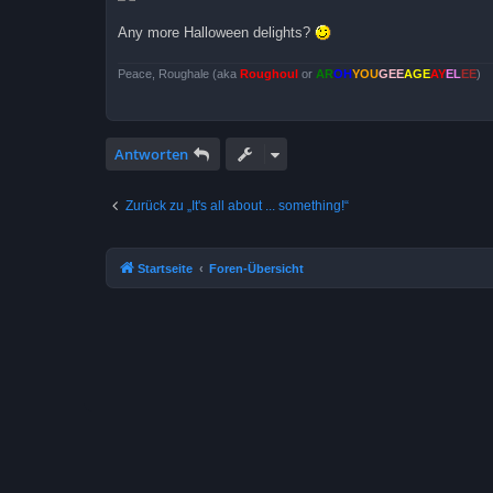
Any more Halloween delights?
Peace, Roughale (aka
Roughoul
or
AR
OH
YOU
GEE
AGE
AY
EL
EE
)
Antworten
Zurück zu „It's all about ... something!“
Startseite
Foren-Übersicht