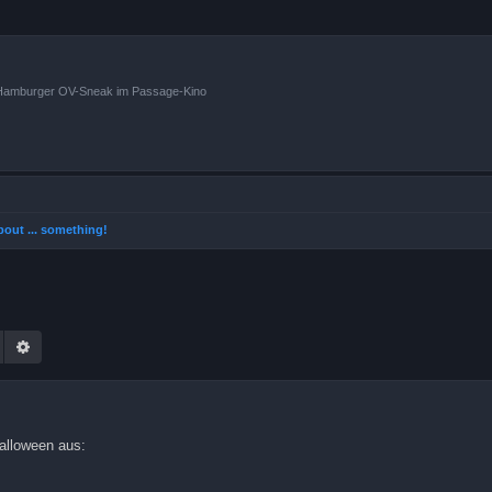
n Hamburger OV-Sneak im Passage-Kino
 about ... something!
Suche
Erweiterte Suche
alloween aus: