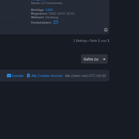
Master of Ceremonies
Beiträge:
2466
Registriert:
2002-10-07 15:51
Wohnort:
Hamburg
K
Kontaktdaten:
o
n
N
t
a
a
c
k
1 Beitrag • Seite
1
von
1
h
t
o
d
a
b
t
e
e
Gehe zu
n
n
v
o
n
Kontakt
Alle Cookies löschen
Alle Zeiten sind
UTC+02:00
R
o
u
g
h
a
l
e