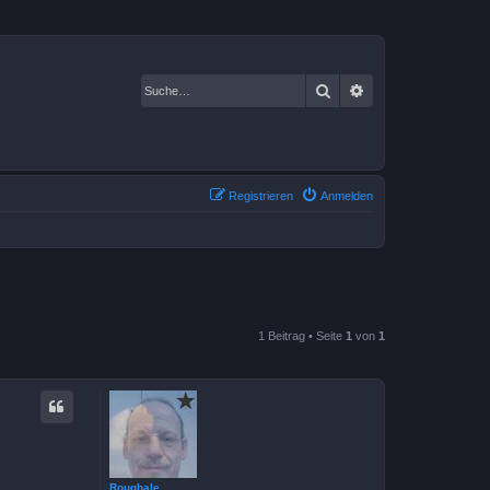
Suche
Erweiterte Suche
Registrieren
Anmelden
1 Beitrag • Seite
1
von
1
Roughale