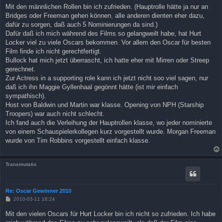
i
Mit den männlichen Rollen bin ich zufrieden. (Hauptrolle hätte ja nur an
t
Bridges oder Freeman gehen können, alle anderen dienten eher dazu,
r
a
dafür zu sorgen, daß auch 5 Nominierungen da sind.)
g
Dafür daß ich mich während des Films so gelangweilt habe, hat Hurt
Locker viel zu viele Oscars bekommen. Vor allem den Oscar für besten
Film finde ich nicht gerechtfertigt.
Bullock hat mich jetzt überrascht, ich hatte eher mit Mirren oder Streep
gerechnet.
Zur Actress in a supporting role kann ich jetzt nicht soo viel sagen, nur
daß ich ihn Maggie Gyllenhaal gegönnt hätte (ist mir einfach
sympathisch).
Host von Baldwin und Martin war klasse. Opening von NPH (Starship
Troopers) war auch nicht schlecht.
Ich fand auch die Verleihung der Hauptrollen klasse, wo jeder nominierte
von einem Schauspielerkollegen kurz vorgestellt wurde. Morgan Freeman
wurde von Tim Robbins vorgestellt einfach klasse.
Transmutatix
Re: Oscar Gewinner 2010
B
2010-03-11 18:24
e
i
Mit den vielen Oscars für Hurt Locker bin ich nicht so zufrieden. Ich habe
t