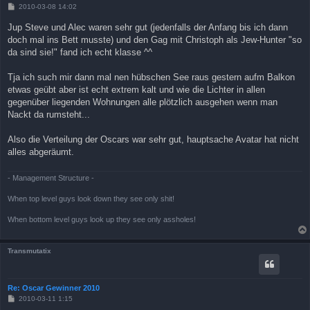
B
2010-03-08 14:02
e
i
Jup Steve und Alec waren sehr gut (jedenfalls der Anfang bis ich dann
t
doch mal ins Bett musste) und den Gag mit Christoph als Jew-Hunter "so
r
a
da sind sie!" fand ich echt klasse ^^
g
Tja ich such mir dann mal nen hübschen See raus gestern aufm Balkon
etwas geübt aber ist echt extrem kalt und wie die Lichter in allen
gegenüber liegenden Wohnungen alle plötzlich ausgehen wenn man
Nackt da rumsteht...
Also die Verteilung der Oscars war sehr gut, hauptsache Avatar hat nicht
alles abgeräumt.
- Management Structure -
When top level guys look down they see only shit!
When bottom level guys look up they see only assholes!
Transmutatix
Re: Oscar Gewinner 2010
B
2010-03-11 1:15
e