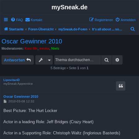
mySneak.de
FAQ
Kontakt
Registrieren
Anmelden
S
Startseite
Foren-Übersicht
mySneak.de-Foren
It's all about ... something!
u
Oscar Gewinner 2010
c
Moderatoren:
Kasi Mir
,
emma
,
Niels
h
Suche
Erweitert
e
Antworten
5 Beiträge • Seite
1
von
1
LipovitanD
mySneak Apprentice
Oscar Gewinner 2010
B
2010-03-08 12:32
e
i
Best Picture: The Hurt Locker
t
r
a
Actor in a leading Role: Jeff Bridges (Crazy Heart)
g
Actor in a Supporting Role: Christoph Waltz (Inglorious Basterds)