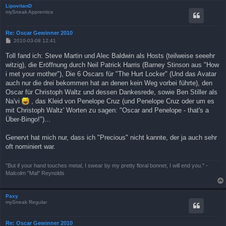
LipovitanD
mySneak Apprentice
Re: Oscar Gewinner 2010
B
2010-03-08 12:41
e
i
Toll fand ich: Steve Martin und Alec Baldwin als Hosts (teilweise seeehr
t
witzig), die Eröffnung durch Neil Patrick Harris (Barney Stinson aus "How
r
a
i met your mother"), Die 6 Oscars für "The Hurt Locker" (Und das Avatar
g
auch nur die drei bekommen hat an denen kein Weg vorbei führte), den
Oscar für Christoph Waltz und dessen Dankesrede, sowie Ben Stiller als
Na'vi
, das Kleid von Penelope Cruz (und Penelope Cruz oder um es
mit Christoph Waltz' Worten zu sagen: "Oscar and Penelope - that's a
Über-Bingo!")...
Genervt hat mich nur, dass ich "Precious" nicht kannte, der ja auch sehr
oft nominiert war.
"But if your hand touches metal, I swear by my pretty floral bonnet, I will end you." -
Malcolm "Mal" Reynolds
Paxy
mySneak Regular
Re: Oscar Gewinner 2010