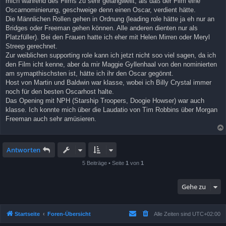
mich während des Films zu sehr gelangweilt, als daß der Film eine
r
a
Oscarnominierung, geschweige denn einen Oscar, verdient hätte.
g
Die Männlichen Rollen gehen in Ordnung (leading role hätte ja eh nur an
Bridges oder Freeman gehen können. Alle anderen dienten nur als
Platzfüller). Bei den Frauen hatte ich eher mit Helen Mirren oder Meryl
Streep gerechnet.
Zur weiblichen supporting role kann ich jetzt nicht soo viel sagen, da ich
den Film icht kenne, aber da mir Maggie Gyllenhaal von den nominierten
am symapthischsten ist, hätte ich ihr den Oscar gegönnt.
Host von Martin und Baldwin war klasse, wobei ich Billy Crystal immer
noch für den besten Oscarhost halte.
Das Opening mit NPH (Starship Troopers, Doogie Howser) war auch
klasse. Ich konnte mich über die Laudatio von Tim Robbins über Morgan
Freeman auch sehr amüsieren.
Antworten
5 Beiträge • Seite
1
von
1
Gehe zu
Startseite
Foren-Übersicht
Alle Zeiten sind
UTC+02:00