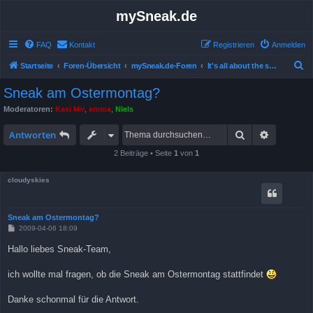
mySneak.de
FAQ
Kontakt
Registrieren
Anmelden
S
Startseite
Foren-Übersicht
mySneak.de-Foren
It's all about the show!
u
Sneak am Ostermontag?
c
Moderatoren:
Kasi Mir
,
emma
,
Niels
h
Suche
Erweitert
e
Antworten
2 Beiträge • Seite
1
von
1
cloudyskies
Sneak am Ostermontag?
B
2009-04-06 18:09
e
i
Hallo liebes Sneak-Team,
t
r
a
ich wollte mal fragen, ob die Sneak am Ostermontag stattfindet
g
Danke schonmal für die Antwort.