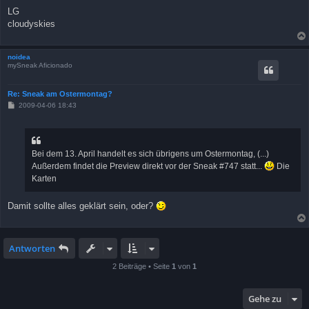
LG
cloudyskies
noidea
mySneak Aficionado
Re: Sneak am Ostermontag?
B
2009-04-06 18:43
e
i
t
r
a
Bei dem 13. April handelt es sich übrigens um Ostermontag, (...)
g
Außerdem findet die Preview direkt vor der Sneak #747 statt...
Die
Karten
Damit sollte alles geklärt sein, oder?
Antworten
2 Beiträge • Seite
1
von
1
Gehe zu