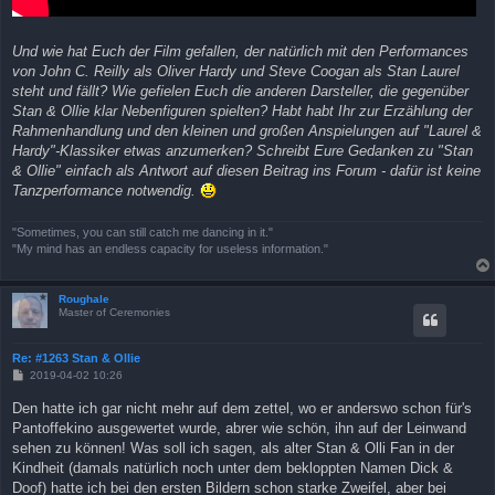
Und wie hat Euch der Film gefallen, der natürlich mit den Performances
von John C. Reilly als Oliver Hardy und Steve Coogan als Stan Laurel
steht und fällt? Wie gefielen Euch die anderen Darsteller, die gegenüber
Stan & Ollie klar Nebenfiguren spielten? Habt habt Ihr zur Erzählung der
Rahmenhandlung und den kleinen und großen Anspielungen auf "Laurel &
Hardy"-Klassiker etwas anzumerken? Schreibt Eure Gedanken zu "Stan
& Ollie" einfach als Antwort auf diesen Beitrag ins Forum - dafür ist keine
Tanzperformance notwendig.
"Sometimes, you can still catch me dancing in it."
"My mind has an endless capacity for useless information."
Roughale
Master of Ceremonies
Re: #1263 Stan & Ollie
B
2019-04-02 10:26
e
i
Den hatte ich gar nicht mehr auf dem zettel, wo er anderswo schon für's
t
Pantoffekino ausgewertet wurde, abrer wie schön, ihn auf der Leinwand
r
a
sehen zu können! Was soll ich sagen, als alter Stan & Olli Fan in der
g
Kindheit (damals natürlich noch unter dem bekloppten Namen Dick &
Doof) hatte ich bei den ersten Bildern schon starke Zweifel, aber bei