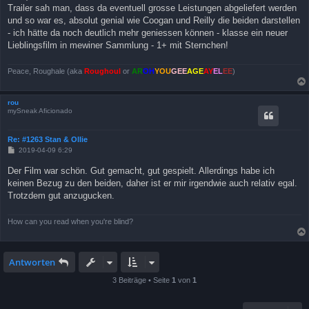
Trailer sah man, dass da eventuell grosse Leistungen abgeliefert werden
und so war es, absolut genial wie Coogan und Reilly die beiden darstellen
- ich hätte da noch deutlich mehr geniessen können - klasse ein neuer
Lieblingsfilm in mewiner Sammlung - 1+ mit Sternchen!
Peace, Roughale (aka
Roughoul
or
AR
OH
YOU
GEE
AGE
AY
EL
EE
)
rou
mySneak Aficionado
Re: #1263 Stan & Ollie
B
2019-04-09 6:29
e
i
Der Film war schön. Gut gemacht, gut gespielt. Allerdings habe ich
t
keinen Bezug zu den beiden, daher ist er mir irgendwie auch relativ egal.
r
a
Trotzdem gut anzugucken.
g
How can you read when you're blind?
Antworten
3 Beiträge • Seite
1
von
1