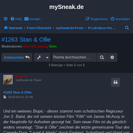
mySneak.de
FAQ
Kontakt
Registrieren
Anmelden
S
Startseite
Foren-Übersicht
mySneak.de-Foren
It's all about the movies!
u
#1263 Stan & Ollie
c
Moderatoren:
Kasi Mir
,
emma
,
Niels
h
Suche
Erweitert
e
Antworten
3 Beiträge • Seite
1
von
1
Kasi Mir
mySneak.de Team
#1263 Stan & Ollie
B
2019-04-01 23:46
e
i
t
Und ein weiteres Biopic - dieses stammt vom schottischen Regisseur
r
a
Jon S. Baird, der mit seinem letzten Film "Filth" mit James McAvoy in
g
der Hauptrolle für Aufsehen gesorgt hat. Sein neuer Film ist da gänzlich
anders veranlagt; "Stan & Ollie" zeichnet die letzte gemeinsame Tour des
Comedy-Duos "Laurel & Hardy" durch England, Schottland und Irland von