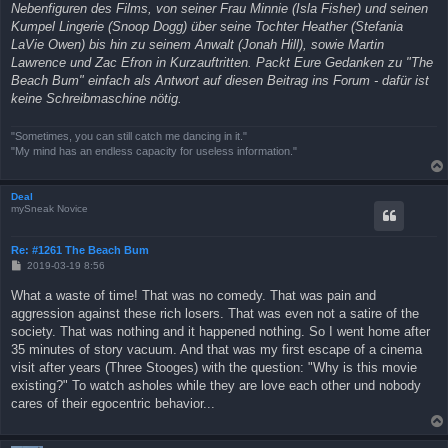
Nebenfiguren des Films, von seiner Frau Minnie (Isla Fisher) und seinen
Kumpel Lingerie (Snoop Dogg) über seine Tochter Heather (Stefania
LaVie Owen) bis hin zu seinem Anwalt (Jonah Hill), sowie Martin
Lawrence und Zac Efron in Kurzauftritten. Packt Eure Gedanken zu "The
Beach Bum" einfach als Antwort auf diesen Beitrag ins Forum - dafür ist
keine Schreibmaschine nötig.
"Sometimes, you can still catch me dancing in it."
"My mind has an endless capacity for useless information."
Deal
mySneak Novice
Re: #1261 The Beach Bum
B
2019-03-19 8:56
e
i
What a waste of time! That was no comedy. That was pain and
t
aggression against these rich losers. That was even not a satire of the
r
a
society. That was nothing and it happened nothing. So I went home after
g
35 minutes of story vacuum. And that was my first escape of a cinema
visit after years (Three Stooges) with the question: "Why is this movie
existing?" To watch asholes while they are love each other und nobody
cares of their egocentric behavior...