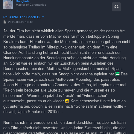
Roughale
Master of Ceremonies
Re: #1261 The Beach Bum
B
2019-03-19 10:43
e
i
Ja, der Film hat nicht wirklich allen Spass gemacht, an der ganzen Art
t
merkte man, dass er vom Macher des für mioch bekloppten Spring
r
a
Breakers kam. Hier aber war die Musik erträglicher und es gab auch nicht
g
so belanglose Trullas im Mittelpunkt, daher gab ich dem Film eine
Chance. Auf Handlung hoffte ich recht bald nicht mehr und auch der
Handlungsansatz ab der Beerdigung sehe ich nicht als echte Handlung
an. Somit war es einfach nur ein Zuschauen beim Ausleben des
Dauerrausches, bei dem Matthew McDingenskirchen merklich Spass
habe - ich hoffe malö, dass nur Snoop nicht geschauspielert hat
Das
Spass haben war ja auch das Motto vom Moondog, das passt also.
Jonah Hill sagte den anderen Grundsatz des Films, ich rephrasiere mal:
"Reich sein bedeutet alle Leute zu nerven und die müssen es so
hinnehmen" - Wenn man jetzt das "reich" mit "Filmemacher"
austauzscht, passt es auch wieder
Komischerweise fühlte ich mich
gut unterhalten, obwohl alles in mir nach "Scheissfilm" scheien wollte -
oh well, Up in Smoke der 2010er...
Nun mss ich mal versuchen, ob ich damit durchklomme, aber ich kann
den Film einfach nicht bewerten, weil es keine Zwitterzahl gibt, die das
Geschriebene darstellen könnte, also lasse ich es mal. @Kasi: Falls du