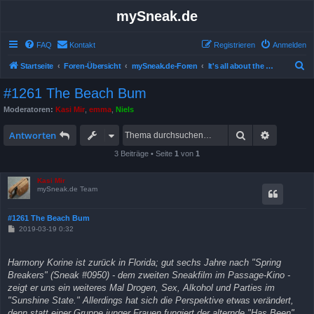
mySneak.de
FAQ
Kontakt
Registrieren
Anmelden
S
Startseite
Foren-Übersicht
mySneak.de-Foren
It's all about the movies!
u
#1261 The Beach Bum
c
Moderatoren:
Kasi Mir
,
emma
,
Niels
h
Suche
Erweitert
e
Antworten
3 Beiträge • Seite
1
von
1
Kasi Mir
mySneak.de Team
#1261 The Beach Bum
B
2019-03-19 0:32
e
i
t
Harmony Korine ist zurück in Florida; gut sechs Jahre nach "Spring
r
a
Breakers" (Sneak #0950) - dem zweiten Sneakfilm im Passage-Kino -
g
zeigt er uns ein weiteres Mal Drogen, Sex, Alkohol und Parties im
"Sunshine State." Allerdings hat sich die Perspektive etwas verändert,
denn statt einer Gruppe junger Frauen fungiert der alternde "Has Been"