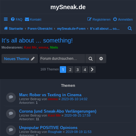
mySneak.de
FAQ
Kontakt
Registrieren
Anmelden
S
Startseite
Foren-Übersicht
mySneak.de-Foren
It's all about ... something!
u
It's all about ... something!
c
Moderatoren:
Kasi Mir
,
emma
,
Niels
h
Suche
Erweiterte Suche
e
Neues Thema
1
2
3
4
Nächste
169 Themen
Themen
Marc Rober vs Texting in Cinema
Letzter Beitrag von
emma
«
2023-05-10 14:02
Antworten:
1
Corona (und Sneak-Abo Verlängerungen)
Letzter Beitrag von
Kasi Mir
«
2020-08-25 17:59
Antworten:
11
Unpopular POSITIVE Opinions
Letzter Beitrag von
Roughale
«
2019-08-19 11:53
Antworten:
2