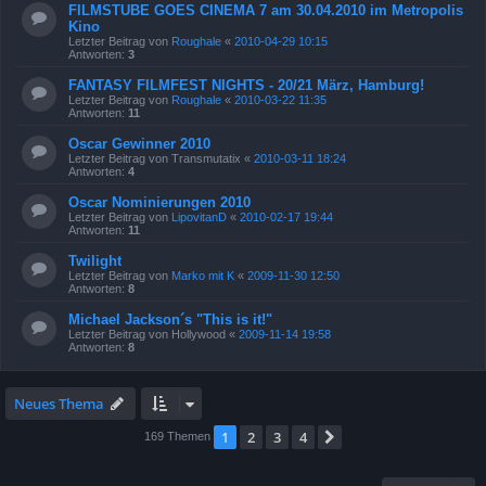
FILMSTUBE GOES CINEMA 7 am 30.04.2010 im Metropolis
Kino
Letzter Beitrag von
Roughale
«
2010-04-29 10:15
Antworten:
3
FANTASY FILMFEST NIGHTS - 20/21 März, Hamburg!
Letzter Beitrag von
Roughale
«
2010-03-22 11:35
Antworten:
11
Oscar Gewinner 2010
Letzter Beitrag von
Transmutatix
«
2010-03-11 18:24
Antworten:
4
Oscar Nominierungen 2010
Letzter Beitrag von
LipovitanD
«
2010-02-17 19:44
Antworten:
11
Twilight
Letzter Beitrag von
Marko mit K
«
2009-11-30 12:50
Antworten:
8
Michael Jackson´s "This is it!"
Letzter Beitrag von
Hollywood
«
2009-11-14 19:58
Antworten:
8
Neues Thema
1
2
3
4
Nächste
169 Themen