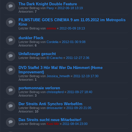
The Dark Knight Double Feature
Letzter Beitrag von
Paxy
«
2012-06-18 13:19
Antworten:
7
FILMSTUBE GOES CINEMA 9 am 11.05.2012 im Metropolis
Kino
Letzter Beitrag von
emma
«
2012-05-09 19:13
dunkler Fleck
Letzter Beitrag von
Cordelia
«
2012-01-30 9:08
Antworten:
6
Unfallzeuge gesucht
Letzter Beitrag von
El Caracho
«
2011-12-27 2:36
DVD Staffel 3 Hör Mal Wer Da Hämmert (Home
Improvement)
Letzter Beitrag von
Jessica_hmwdh
«
2011-12-19 17:30
Antworten:
1
portemonnaie verloren
Letzter Beitrag von
christopferd
«
2011-09-27 18:40
Antworten:
3
Der Streits Anti Synchro Werbefilm
Letzter Beitrag von
dmosaurier
«
2011-09-20 21:05
Antworten:
10
Das Streits sucht neue Mitarbeiter!
Letzter Beitrag von
Kasi Mir
«
2011-08-04 23:00