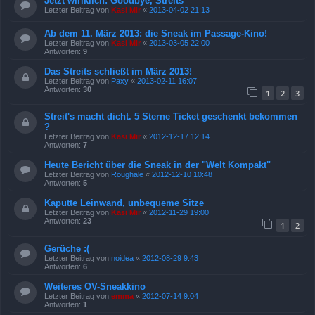
Jetzt wirlklich: Goodbye, Streits
Letzter Beitrag von
Kasi Mir
«
2013-04-02 21:13
Ab dem 11. März 2013: die Sneak im Passage-Kino!
Letzter Beitrag von
Kasi Mir
«
2013-03-05 22:00
Antworten:
9
Das Streits schließt im März 2013!
Letzter Beitrag von
Paxy
«
2013-02-11 16:07
Antworten:
30
1
2
3
Streit's macht dicht. 5 Sterne Ticket geschenkt bekommen
?
Letzter Beitrag von
Kasi Mir
«
2012-12-17 12:14
Antworten:
7
Heute Bericht über die Sneak in der "Welt Kompakt"
Letzter Beitrag von
Roughale
«
2012-12-10 10:48
Antworten:
5
Kaputte Leinwand, unbequeme Sitze
Letzter Beitrag von
Kasi Mir
«
2012-11-29 19:00
Antworten:
23
1
2
Gerüche :(
Letzter Beitrag von
noidea
«
2012-08-29 9:43
Antworten:
6
Weiteres OV-Sneakkino
Letzter Beitrag von
emma
«
2012-07-14 9:04
Antworten:
1