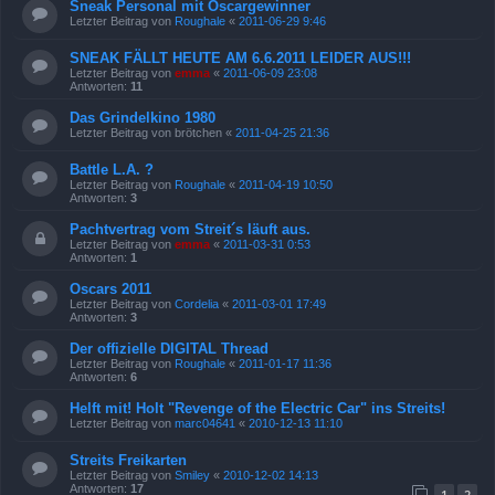
Sneak Personal mit Oscargewinner
Letzter Beitrag von
Roughale
«
2011-06-29 9:46
SNEAK FÄLLT HEUTE AM 6.6.2011 LEIDER AUS!!!
Letzter Beitrag von
emma
«
2011-06-09 23:08
Antworten:
11
Das Grindelkino 1980
Letzter Beitrag von
brötchen
«
2011-04-25 21:36
Battle L.A. ?
Letzter Beitrag von
Roughale
«
2011-04-19 10:50
Antworten:
3
Pachtvertrag vom Streit´s läuft aus.
Letzter Beitrag von
emma
«
2011-03-31 0:53
Antworten:
1
Oscars 2011
Letzter Beitrag von
Cordelia
«
2011-03-01 17:49
Antworten:
3
Der offizielle DIGITAL Thread
Letzter Beitrag von
Roughale
«
2011-01-17 11:36
Antworten:
6
Helft mit! Holt "Revenge of the Electric Car" ins Streits!
Letzter Beitrag von
marc04641
«
2010-12-13 11:10
Streits Freikarten
Letzter Beitrag von
Smiley
«
2010-12-02 14:13
Antworten:
17
1
2