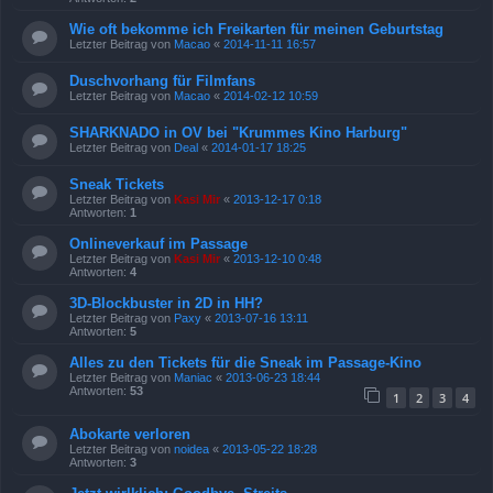
Wie oft bekomme ich Freikarten für meinen Geburtstag
Letzter Beitrag von
Macao
«
2014-11-11 16:57
Duschvorhang für Filmfans
Letzter Beitrag von
Macao
«
2014-02-12 10:59
SHARKNADO in OV bei "Krummes Kino Harburg"
Letzter Beitrag von
Deal
«
2014-01-17 18:25
Sneak Tickets
Letzter Beitrag von
Kasi Mir
«
2013-12-17 0:18
Antworten:
1
Onlineverkauf im Passage
Letzter Beitrag von
Kasi Mir
«
2013-12-10 0:48
Antworten:
4
3D-Blockbuster in 2D in HH?
Letzter Beitrag von
Paxy
«
2013-07-16 13:11
Antworten:
5
Alles zu den Tickets für die Sneak im Passage-Kino
Letzter Beitrag von
Maniac
«
2013-06-23 18:44
Antworten:
53
1
2
3
4
Abokarte verloren
Letzter Beitrag von
noidea
«
2013-05-22 18:28
Antworten:
3