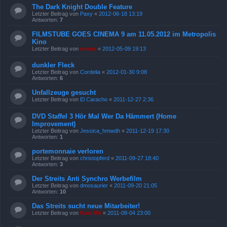
The Dark Knight Double Feature
Letzter Beitrag von
Paxy
«
2012-06-18 13:19
Antworten:
7
FILMSTUBE GOES CINEMA 9 am 11.05.2012 im Metropolis
Kino
Letzter Beitrag von
emma
«
2012-05-09 19:13
dunkler Fleck
Letzter Beitrag von
Cordelia
«
2012-01-30 9:08
Antworten:
6
Unfallzeuge gesucht
Letzter Beitrag von
El Caracho
«
2011-12-27 2:36
DVD Staffel 3 Hör Mal Wer Da Hämmert (Home
Improvement)
Letzter Beitrag von
Jessica_hmwdh
«
2011-12-19 17:30
Antworten:
1
portemonnaie verloren
Letzter Beitrag von
christopferd
«
2011-09-27 18:40
Antworten:
3
Der Streits Anti Synchro Werbefilm
Letzter Beitrag von
dmosaurier
«
2011-09-20 21:05
Antworten:
10
Das Streits sucht neue Mitarbeiter!
Letzter Beitrag von
Kasi Mir
«
2011-08-04 23:00