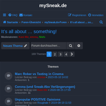
mySneak.de
FAQ
Kontakt
Registrieren
Anmelden
S
Startseite
Foren-Übersicht
mySneak.de-Foren
It's all about ... something!
u
It's all about ... something!
c
Moderatoren:
Kasi Mir
,
emma
,
Niels
h
Suche
Erweiterte Suche
e
Neues Thema
1
2
3
4
Nächste
169 Themen
Themen
Marc Rober vs Texting in Cinema
Letzter Beitrag von
emma
«
2023-05-10 14:02
Antworten:
1
Corona (und Sneak-Abo Verlängerungen)
Letzter Beitrag von
Kasi Mir
«
2020-08-25 17:59
Antworten:
11
Unpopular POSITIVE Opinions
Letzter Beitrag von
Roughale
«
2019-08-19 11:53
Antworten:
2