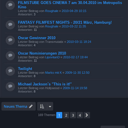
FILMSTUBE GOES CINEMA 7 am 30.04.2010 im Metropolis
Kino
Letzter Beitrag von
Roughale
«
2010-04-29 10:15
Antworten:
3
FANTASY FILMFEST NIGHTS - 20/21 März, Hamburg!
Letzter Beitrag von
Roughale
«
2010-03-22 11:35
Antworten:
11
Oscar Gewinner 2010
Letzter Beitrag von
Transmutatix
«
2010-03-11 18:24
Antworten:
4
Oscar Nominierungen 2010
Letzter Beitrag von
LipovitanD
«
2010-02-17 19:44
Antworten:
11
Twilight
Letzter Beitrag von
Marko mit K
«
2009-11-30 12:50
Antworten:
8
Michael Jackson´s "This is it!"
Letzter Beitrag von
Hollywood
«
2009-11-14 19:58
Antworten:
8
Neues Thema
1
2
3
4
Nächste
169 Themen