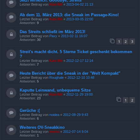
Jetzt wirlklich: Goodbye, Streits
Letzter Beitrag von
Kasi Mir
«
2013-04-02 21:13
Ab dem 11. März 2013: die Sneak im Passage-Kino!
Letzter Beitrag von
Kasi Mir
«
2013-03-05 22:00
Antworten:
9
Das Streits schließt im März 2013!
Letzter Beitrag von
Paxy
«
2013-02-11 16:07
Antworten:
30
1
2
3
Streit's macht dicht. 5 Sterne Ticket geschenkt bekommen
?
Letzter Beitrag von
Kasi Mir
«
2012-12-17 12:14
Antworten:
7
Heute Bericht über die Sneak in der "Welt Kompakt"
Letzter Beitrag von
Roughale
«
2012-12-10 10:48
Antworten:
5
Kaputte Leinwand, unbequeme Sitze
Letzter Beitrag von
Kasi Mir
«
2012-11-29 19:00
Antworten:
23
1
2
Gerüche :(
Letzter Beitrag von
noidea
«
2012-08-29 9:43
Antworten:
6
Weiteres OV-Sneakkino
Letzter Beitrag von
emma
«
2012-07-14 9:04
Antworten:
1