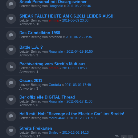
Sneak Personal mit Oscargewinner
Letzter Beitrag von
Roughale
«
2011-06-29 9:46
SNEAK FÄLLT HEUTE AM 6.6.2011 LEIDER AUS!!!
Letzter Beitrag von
emma
«
2011-06-09 23:08
Antworten:
11
Das Grindelkino 1980
Letzter Beitrag von
brötchen
«
2011-04-25 21:36
Battle L.A. ?
Letzter Beitrag von
Roughale
«
2011-04-19 10:50
Antworten:
3
Pachtvertrag vom Streit´s läuft aus.
Letzter Beitrag von
emma
«
2011-03-31 0:53
Antworten:
1
Oscars 2011
Letzter Beitrag von
Cordelia
«
2011-03-01 17:49
Antworten:
3
Der offizielle DIGITAL Thread
Letzter Beitrag von
Roughale
«
2011-01-17 11:36
Antworten:
6
Helft mit! Holt "Revenge of the Electric Car" ins Streits!
Letzter Beitrag von
marc04641
«
2010-12-13 11:10
Streits Freikarten
Letzter Beitrag von
Smiley
«
2010-12-02 14:13
Antworten:
17
1
2