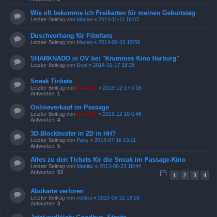
Wie oft bekomme ich Freikarten für meinen Geburtstag
Letzter Beitrag von
Macao
«
2014-11-11 16:57
Duschvorhang für Filmfans
Letzter Beitrag von
Macao
«
2014-02-12 10:59
SHARKNADO in OV bei "Krummes Kino Harburg"
Letzter Beitrag von
Deal
«
2014-01-17 18:25
Sneak Tickets
Letzter Beitrag von
Kasi Mir
«
2013-12-17 0:18
Antworten:
1
Onlineverkauf im Passage
Letzter Beitrag von
Kasi Mir
«
2013-12-10 0:48
Antworten:
4
3D-Blockbuster in 2D in HH?
Letzter Beitrag von
Paxy
«
2013-07-16 13:11
Antworten:
5
Alles zu den Tickets für die Sneak im Passage-Kino
Letzter Beitrag von
Maniac
«
2013-06-23 18:44
Antworten:
53
1
2
3
4
Abokarte verloren
Letzter Beitrag von
noidea
«
2013-05-22 18:28
Antworten:
3