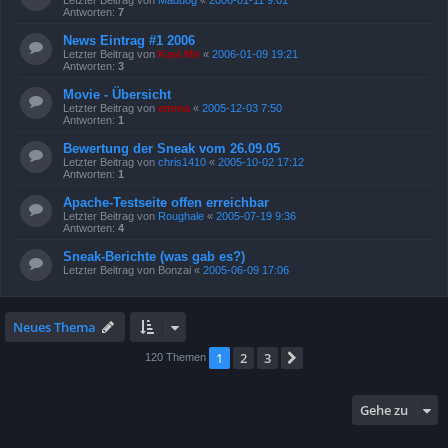
Antworten:
7
News Eintrag #1 2006
Letzter Beitrag von
Kasi Mir
«
2006-01-09 19:21
Antworten:
3
Movie - Übersicht
Letzter Beitrag von
emma
«
2005-12-03 7:50
Antworten:
1
Bewertung der Sneak vom 26.09.05
Letzter Beitrag von
chris1410
«
2005-10-02 17:12
Antworten:
1
Apache-Testseite offen erreichbar
Letzter Beitrag von
Roughale
«
2005-07-19 9:36
Antworten:
4
Sneak-Berichte (was gab es?)
Letzter Beitrag von
Bonzai
«
2005-06-09 17:06
Neues Thema
1
2
3
Nächste
120 Themen
Gehe zu