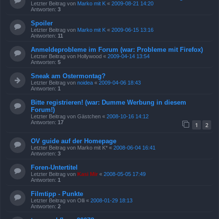
Letzter Beitrag von
Marko mit K
«
2009-08-21 14:20
Antworten:
3
Spoiler
Letzter Beitrag von
Marko mit K
«
2009-06-15 13:16
Antworten:
11
Anmeldeprobleme im Forum (war: Probleme mit Firefox)
Letzter Beitrag von
Hollywood
«
2009-04-14 13:54
Antworten:
5
Sneak am Ostermontag?
Letzter Beitrag von
noidea
«
2009-04-06 18:43
Antworten:
1
Bitte registrieren! (war: Dumme Werbung in diesem
Forum!)
Letzter Beitrag von
Gästchen
«
2008-10-16 14:12
Antworten:
17
1
2
OV guide auf der Homepage
Letzter Beitrag von
Marko mit K*
«
2008-06-04 16:41
Antworten:
3
Foren-Untertitel
Letzter Beitrag von
Kasi Mir
«
2008-05-05 17:49
Antworten:
1
Filmtipp - Punkte
Letzter Beitrag von
Olli
«
2008-01-29 18:13
Antworten:
2