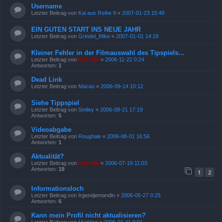
Username
Letzter Beitrag von
Kai aus Reihe 9
«
2007-01-23 15:48
EIN GUTEN START INS NEUE JAHR
Letzter Beitrag von
Grindel_Mike
«
2007-01-01 14:28
Kleiner Fehler in der Filmauswahl des Tipspiels...
Letzter Beitrag von
Kasi Mir
«
2006-11-22 0:24
Antworten:
1
Dead Link
Letzter Beitrag von
Macao
«
2006-09-14 10:12
Siehe Tippspiel
Letzter Beitrag von
Smiley
«
2006-08-21 17:19
Antworten:
5
Videoabgabe
Letzter Beitrag von
Roughale
«
2006-08-01 16:56
Antworten:
1
Aktualität?
Letzter Beitrag von
Kasi Mir
«
2006-07-19 11:03
Antworten:
19
1
2
Informationsloch
Letzter Beitrag von
Irgendjemandin
«
2006-05-27 0:25
Antworten:
6
Kann mein Profil nicht aktualisieren?
Letzter Beitrag von
Maddog
«
2006-01-11 9:01