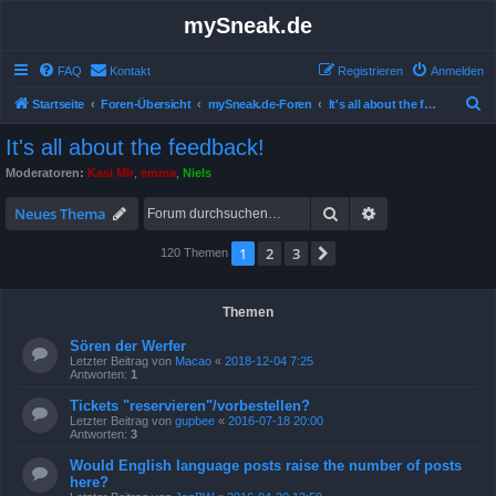
mySneak.de
FAQ
Kontakt
Registrieren
Anmelden
S
Startseite
Foren-Übersicht
mySneak.de-Foren
It's all about the feedback!
u
It's all about the feedback!
c
Moderatoren:
Kasi Mir
,
emma
,
Niels
h
Suche
Erweiterte Suche
e
Neues Thema
1
2
3
Nächste
120 Themen
Themen
Sören der Werfer
Letzter Beitrag von
Macao
«
2018-12-04 7:25
Antworten:
1
Tickets "reservieren"/vorbestellen?
Letzter Beitrag von
gupbee
«
2016-07-18 20:00
Antworten:
3
Would English language posts raise the number of posts
here?