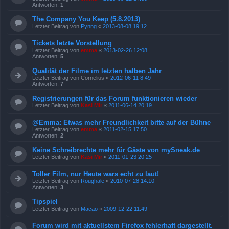
Antworten:
1
The Company You Keep (5.8.2013)
Letzter Beitrag von
Pynng
«
2013-08-08 19:12
Tickets letzte Vorstellung
Letzter Beitrag von
emma
«
2013-02-26 12:08
Antworten:
5
Qualität der Filme im letzten halben Jahr
Letzter Beitrag von
Cornelius
«
2012-06-11 8:49
Antworten:
7
Registrierungen für das Forum funktionieren wieder
Letzter Beitrag von
Kasi Mir
«
2011-06-14 20:19
@Emma: Etwas mehr Freundlichkeit bitte auf der Bühne
Letzter Beitrag von
emma
«
2011-02-15 17:50
Antworten:
2
Keine Schreibrechte mehr für Gäste von mySneak.de
Letzter Beitrag von
Kasi Mir
«
2011-01-23 20:25
Toller Film, nur Heute wars echt zu laut!
Letzter Beitrag von
Roughale
«
2010-07-28 14:10
Antworten:
3
Tipspiel
Letzter Beitrag von
Macao
«
2009-12-22 11:49
Forum wird mit aktuellstem Firefox fehlerhaft dargestellt.