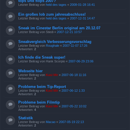
tops und flops 2007?
Letzter Beitrag von
held des tages
«
2008-01-28 16:41
Ein großes lob zum jahresabschluss!
Letzter Beitrag von
held des tages
«
2007-12-31 14:47
Sneak im Cinestar Berlin original am 20.12.07
Letzter Beitrag von
Stiedi
«
2007-12-21 10:57
Sneakvergleich Verbesserungsvorschlag
Letzter Beitrag von
Roughale
«
2007-11-07 17:26
Antworten:
2
Ich finde die Sneak super!
Letzter Beitrag von
Hank Scorpio
«
2007-06-29 23:06
Webseite hier
Letzter Beitrag von
Kasi Mir
«
2007-06-18 11:16
Antworten:
2
Probleme beim Tip-Report
Letzter Beitrag von
Kasi Mir
«
2007-06-12 1:33
Antworten:
2
Probleme beim Filmtip
Letzter Beitrag von
Kasi Mir
«
2007-05-22 10:02
Antworten:
4
Statistik
Letzter Beitrag von
Macao
«
2007-05-19 22:13
Antworten:
2