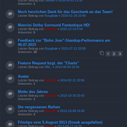
Letzter Beitrag von
JanBW
«
2016-04-20 13:50
Antworten:
1
Noch herzlichen Dank für das Geschenk an das Team!
Letzter Beitrag von
Roughale
«
2016-01-26 10:46
Mancini Dolby Surround Fantastique HD!
Letzter Beitrag von
Kasi Mir
«
2015-12-23 0:54
Antworten:
5
Feedback zur "Bohn Jour"-Standup-Performance am
06.07.2015
Letzter Beitrag von
Roughale
«
2015-07-12 20:59
Antworten:
35
1
2
3
Feature Request bzgl. der "Charts"
Letzter Beitrag von
MM_
«
2014-05-04 22:02
Avatar
Letzter Beitrag von
Kasi Mir
«
2014-02-11 19:56
Antworten:
1
Motto des Jahres
Letzter Beitrag von
Kasi Mir
«
2013-10-30 20:43
Antworten:
1
Die vergessenen Reihen
Letzter Beitrag von
Kasi Mir
«
2013-10-08 15:40
Antworten:
3
Filmtips vom 5.August 2013 (Sneak ausgefallen)
Letzter Beitrag von
emma
«
2013-08-12 14:39