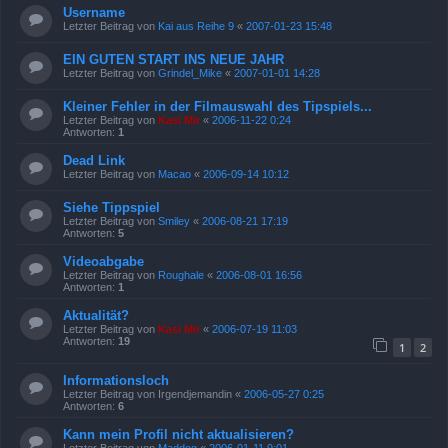
Username
Letzter Beitrag von
Kai aus Reihe 9
«
2007-01-23 15:48
EIN GUTEN START INS NEUE JAHR
Letzter Beitrag von
Grindel_Mike
«
2007-01-01 14:28
Kleiner Fehler in der Filmauswahl des Tipspiels...
Letzter Beitrag von
Kasi Mir
«
2006-11-22 0:24
Antworten:
1
Dead Link
Letzter Beitrag von
Macao
«
2006-09-14 10:12
Siehe Tippspiel
Letzter Beitrag von
Smiley
«
2006-08-21 17:19
Antworten:
5
Videoabgabe
Letzter Beitrag von
Roughale
«
2006-08-01 16:56
Antworten:
1
Aktualität?
Letzter Beitrag von
Kasi Mir
«
2006-07-19 11:03
Antworten:
19
1
2
Informationsloch
Letzter Beitrag von
Irgendjemandin
«
2006-05-27 0:25
Antworten:
6
Kann mein Profil nicht aktualisieren?
Letzter Beitrag von
Maddog
«
2006-01-11 9:01