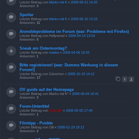
Letzter Beitrag von
Marko mit K
«
2009-08-21 14:20
Antworten:
3
Spoiler
Letzter Beitrag von
Marko mit K
«
2009-06-15 13:16
Antworten:
11
Anmeldeprobleme im Forum (war: Probleme mit Firefox)
Letzter Beitrag von
Hollywood
«
2009-04-14 13:54
Antworten:
5
Sneak am Ostermontag?
Letzter Beitrag von
noidea
«
2009-04-06 18:43
Antworten:
1
Bitte registrieren! (war: Dumme Werbung in diesem
Forum!)
Letzter Beitrag von
Gästchen
«
2008-10-16 14:12
Antworten:
17
1
2
OV guide auf der Homepage
Letzter Beitrag von
Marko mit K*
«
2008-06-04 16:41
Antworten:
3
Foren-Untertitel
Letzter Beitrag von
Kasi Mir
«
2008-05-05 17:49
Antworten:
1
Filmtipp - Punkte
Letzter Beitrag von
Olli
«
2008-01-29 18:13
Antworten:
2