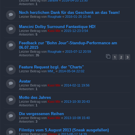
Letzter Beitrag von
JanBW
«
2016-04-20 13:50
Antworten:
1
Noch herzlichen Dank für das Geschenk an das Team!
Letzter Beitrag von
Roughale
«
2016-01-26 10:46
Mancini Dolby Surround Fantastique HD!
Letzter Beitrag von
Kasi Mir
«
2015-12-23 0:54
Antworten:
5
Feedback zur "Bohn Jour"-Standup-Performance am
06.07.2015
Letzter Beitrag von
Roughale
«
2015-07-12 20:59
Antworten:
35
1
2
3
Feature Request bzgl. der "Charts"
Letzter Beitrag von
MM_
«
2014-05-04 22:02
Avatar
Letzter Beitrag von
Kasi Mir
«
2014-02-11 19:56
Antworten:
1
Motto des Jahres
Letzter Beitrag von
Kasi Mir
«
2013-10-30 20:43
Antworten:
1
Die vergessenen Reihen
Letzter Beitrag von
Kasi Mir
«
2013-10-08 15:40
Antworten:
3
Filmtips vom 5.August 2013 (Sneak ausgefallen)
Letzter Beitrag von
emma
«
2013-08-12 14:39