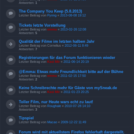
Antworten:
1
The Company You Keep (5.8.2013)
Letzter Beitrag von
Pynng
«
2013-08-08 19:12
Tickets letzte Vorstellung
Letzter Beitrag von
emma
«
2013-02-26 12:08
Antworten:
5
Qualität der Filme im letzten halben Jahr
Letzter Beitrag von
Cornelius
«
2012-06-11 8:49
Antworten:
7
Registrierungen für das Forum funktionieren wieder
Letzter Beitrag von
Kasi Mir
«
2011-06-14 20:19
@Emma: Etwas mehr Freundlichkeit bitte auf der Bühne
Letzter Beitrag von
emma
«
2011-02-15 17:50
Antworten:
2
Keine Schreibrechte mehr für Gäste von mySneak.de
Letzter Beitrag von
Kasi Mir
«
2011-01-23 20:25
Toller Film, nur Heute wars echt zu laut!
Letzter Beitrag von
Roughale
«
2010-07-28 14:10
Antworten:
3
Tipspiel
Letzter Beitrag von
Macao
«
2009-12-22 11:49
Forum wird mit aktuellstem Firefox fehlerhaft dargestellt.