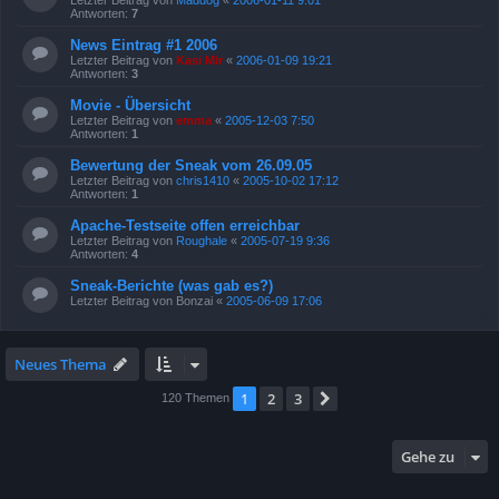
Antworten:
7
News Eintrag #1 2006
Letzter Beitrag von
Kasi Mir
«
2006-01-09 19:21
Antworten:
3
Movie - Übersicht
Letzter Beitrag von
emma
«
2005-12-03 7:50
Antworten:
1
Bewertung der Sneak vom 26.09.05
Letzter Beitrag von
chris1410
«
2005-10-02 17:12
Antworten:
1
Apache-Testseite offen erreichbar
Letzter Beitrag von
Roughale
«
2005-07-19 9:36
Antworten:
4
Sneak-Berichte (was gab es?)
Letzter Beitrag von
Bonzai
«
2005-06-09 17:06
Neues Thema
1
2
3
Nächste
120 Themen
Gehe zu