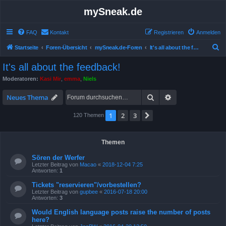
mySneak.de
FAQ
Kontakt
Registrieren
Anmelden
S
Startseite
Foren-Übersicht
mySneak.de-Foren
It's all about the feedback!
u
It's all about the feedback!
c
Moderatoren:
Kasi Mir
,
emma
,
Niels
h
Suche
Erweiterte Suche
e
Neues Thema
1
2
3
Nächste
120 Themen
Themen
Sören der Werfer
Letzter Beitrag von
Macao
«
2018-12-04 7:25
Antworten:
1
Tickets "reservieren"/vorbestellen?
Letzter Beitrag von
gupbee
«
2016-07-18 20:00
Antworten:
3
Would English language posts raise the number of posts
here?