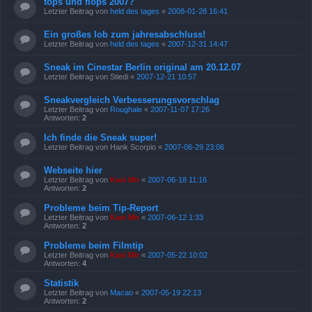
tops und flops 2007?
Letzter Beitrag von
held des tages
«
2008-01-28 16:41
Ein großes lob zum jahresabschluss!
Letzter Beitrag von
held des tages
«
2007-12-31 14:47
Sneak im Cinestar Berlin original am 20.12.07
Letzter Beitrag von
Stiedi
«
2007-12-21 10:57
Sneakvergleich Verbesserungsvorschlag
Letzter Beitrag von
Roughale
«
2007-11-07 17:26
Antworten:
2
Ich finde die Sneak super!
Letzter Beitrag von
Hank Scorpio
«
2007-06-29 23:06
Webseite hier
Letzter Beitrag von
Kasi Mir
«
2007-06-18 11:16
Antworten:
2
Probleme beim Tip-Report
Letzter Beitrag von
Kasi Mir
«
2007-06-12 1:33
Antworten:
2
Probleme beim Filmtip
Letzter Beitrag von
Kasi Mir
«
2007-05-22 10:02
Antworten:
4
Statistik
Letzter Beitrag von
Macao
«
2007-05-19 22:13
Antworten:
2