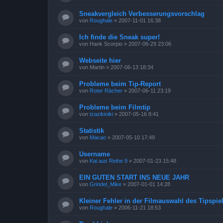
Sneakvergleich Verbesserungsvorschlag
von
Roughale
»
2007-11-01 16:38
Ich finde die Sneak super!
von
Hank Scorpio
»
2007-06-29 23:06
Webseite hier
von
Martin
»
2007-06-13 18:34
Probleme beim Tip-Report
von
Roter Rächer
»
2007-06-11 23:19
Probleme beim Filmtip
von
tzazikiniki
»
2007-05-16 8:41
Statistik
von
Macao
»
2007-05-10 17:49
Username
von
Kai aus Reihe 9
»
2007-01-23 15:48
EIN GUTEN START INS NEUE JAHR
von
Grindel_Mike
»
2007-01-01 14:28
Kleiner Fehler in der Filmauswahl des Tipspiel
von
Roughale
»
2006-11-21 18:53