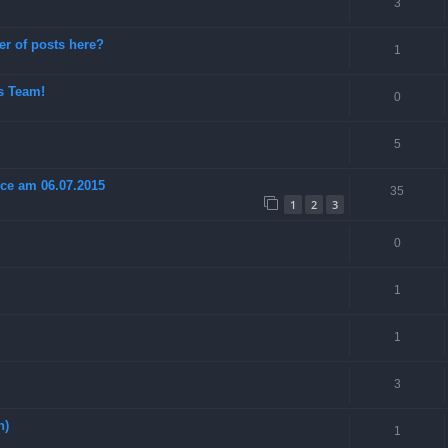
3
r of posts here?
1
s Team!
0
5
ce am 06.07.2015
35
1
2
3
0
1
1
3
n)
1