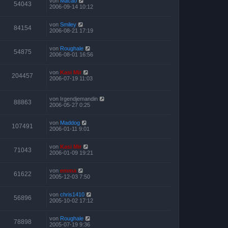
von
Macao
54043
2006-09-14 10:12
von
Smiley
84154
2006-08-21 17:19
von
Roughale
54875
2006-08-01 16:56
von
Kasi Mir
204457
2006-07-19 11:03
von
Irgendjemandin
88863
2006-05-27 0:25
von
Maddog
107491
2006-01-11 9:01
von
Kasi Mir
71043
2006-01-09 19:21
von
emma
61622
2005-12-03 7:50
von
chris1410
56896
2005-10-02 17:12
von
Roughale
78898
2005-07-19 9:36