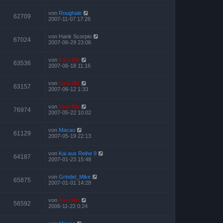
von
Roughale
62709
2007-11-07 17:26
von
Hank Scorpio
67024
2007-06-29 23:06
von
Kasi Mir
63536
2007-06-18 11:16
von
Kasi Mir
63157
2007-06-12 1:33
von
Kasi Mir
76974
2007-05-22 10:02
von
Macao
61129
2007-05-19 22:13
von
Kai aus Reihe 9
64187
2007-01-23 15:48
von
Grindel_Mike
65875
2007-01-01 14:28
von
Kasi Mir
56592
2006-11-22 0:24