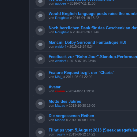
von
gupbee
»
2016-07-11 11:50
Would English language posts raise the numbe
von
Roughale
»
2016-04-19 16:22
Noch herzlichen Dank für das Geschenk an da
von
Roughale
»
2016-01-26 10:46
Mancini Dolby Surround Fantastique HD!
von
waldorf
»
2015-11-24 0:34
Feedback zur "Bohn Jour"-Standup-Performan
von
waldorf
»
2015-07-06 23:44
Feature Request bzgl. der "Charts"
von
MM_
»
2014-05-04 22:02
Avatar
von
emma
»
2014-02-11 19:31
Motto des Jahres
von
Macao
»
2013-10-30 15:00
Die vergessenen Reihen
von
Macao
»
2013-10-08 10:56
Filmtips vom 5.August 2013 (Sneak ausgefalle
von
Toasty
»
2013-08-12 14:22