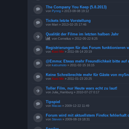
The Company You Keep (5.8.2013)
von
Pynng
»
2013-08-08 19:12
Tickets letzte Vorstellung
von
Mart
»
2013-02-25 17:46
Qualität der Filme im letzten halben Jahr
von
Cornelius
»
2012-05-22 8:25
Registrierungen für das Forum funktionieren 
von
Kasi Mir
»
2011-06-14 20:19
@Emma: Etwas mehr Freundlichkeit bitte auf 
von
katsumoto
»
2011-02-15 16:15
Keine Schreibrechte mehr für Gäste von mySn
von
Kasi Mir
»
2011-01-23 20:25
Toller Film, nur Heute wars echt zu laut!
von
Julia_Hamburg
»
2010-07-27 0:17
Tipspiel
von
Macao
»
2009-12-22 11:49
Forum wird mit aktuellstem Firefox fehlerhaft d
von
Steven
»
2009-08-19 18:31
Spoiler