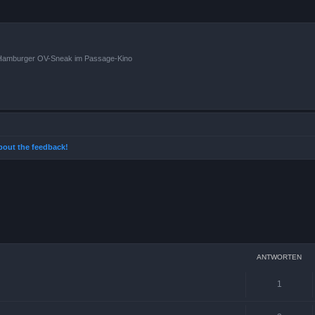
n Hamburger OV-Sneak im Passage-Kino
 about the feedback!
weiterte Suche
ANTWORTEN
1