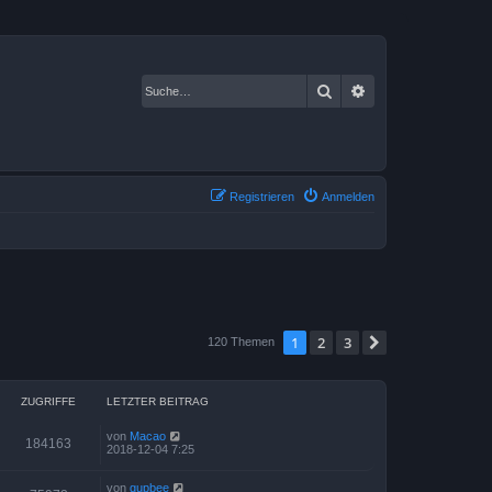
Suche
Erweiterte Suche
Registrieren
Anmelden
1
2
3
Nächste
120 Themen
ZUGRIFFE
LETZTER BEITRAG
von
Macao
184163
2018-12-04 7:25
von
gupbee