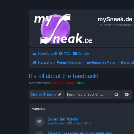
mySneak.de
Forum der traditionelle
Schnellzugriff
FAQ
Kontakt
Startseite
Foren-Übersicht
mySneak.de-Foren
It's all
It's all about the feedback!
Moderatoren:
Kasi Mir
,
emma
,
Niels
Suche
Er
Neues Thema
THEMEN
Sören der Werfer
von
Macao
»
2018-02-07 9:39
Tickets "reservieren"/vorbestellen?