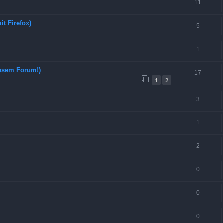
11
t Firefox)
5
1
iesem Forum!)
17
1
2
3
1
2
0
0
0