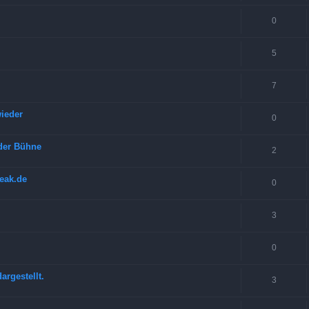
0
5
7
wieder
0
der Bühne
2
eak.de
0
3
0
argestellt.
3