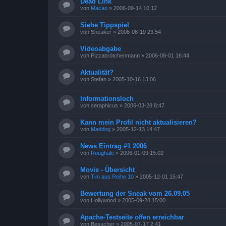
Dead Link
von
Macao
»
2006-09-14 10:12
Siehe Tippspiel
von
Sneaker
»
2006-08-19 23:54
Videoabgabe
von
Pizzabrötchenmann
»
2006-08-01 16:44
Aktualität?
von
Stefan
»
2005-10-16 13:06
Informationsloch
von
seraphicus
»
2006-03-28 8:47
Kann mein Profil nicht aktualisieren?
von
Maddog
»
2005-12-13 14:47
News Eintrag #1 2006
von
Roughale
»
2006-01-09 15:02
Movie - Übersicht
von
Tim aus Reihe 10
»
2005-12-01 15:47
Bewertung der Sneak vom 26.09.05
von
Hollywood
»
2005-09-28 15:00
Apache-Testseite offen erreichbar
von
Besucher
»
2005-07-17 2:41