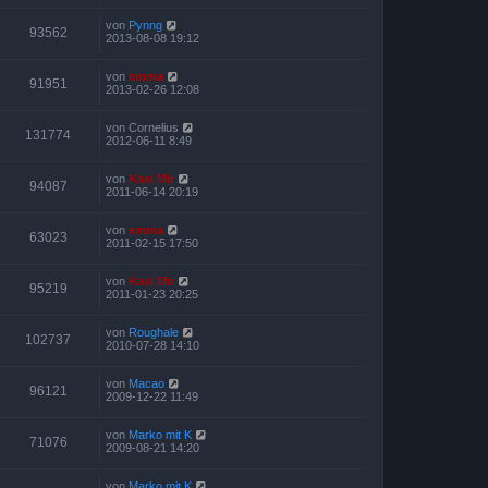
von
Pynng
93562
2013-08-08 19:12
von
emma
91951
2013-02-26 12:08
von
Cornelius
131774
2012-06-11 8:49
von
Kasi Mir
94087
2011-06-14 20:19
von
emma
63023
2011-02-15 17:50
von
Kasi Mir
95219
2011-01-23 20:25
von
Roughale
102737
2010-07-28 14:10
von
Macao
96121
2009-12-22 11:49
von
Marko mit K
71076
2009-08-21 14:20
von
Marko mit K