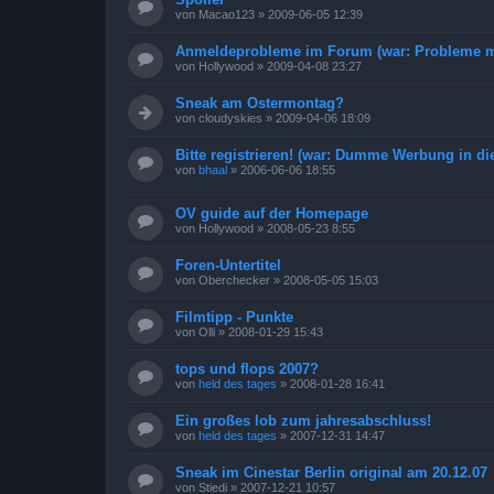
von
Macao123
»
2009-06-05 12:39
Anmeldeprobleme im Forum (war: Probleme mi
von
Hollywood
»
2009-04-08 23:27
Sneak am Ostermontag?
von
cloudyskies
»
2009-04-06 18:09
Bitte registrieren! (war: Dumme Werbung in d
von
bhaal
»
2006-06-06 18:55
OV guide auf der Homepage
von
Hollywood
»
2008-05-23 8:55
Foren-Untertitel
von
Oberchecker
»
2008-05-05 15:03
Filmtipp - Punkte
von
Olli
»
2008-01-29 15:43
tops und flops 2007?
von
held des tages
»
2008-01-28 16:41
Ein großes lob zum jahresabschluss!
von
held des tages
»
2007-12-31 14:47
Sneak im Cinestar Berlin original am 20.12.07
von
Stiedi
»
2007-12-21 10:57