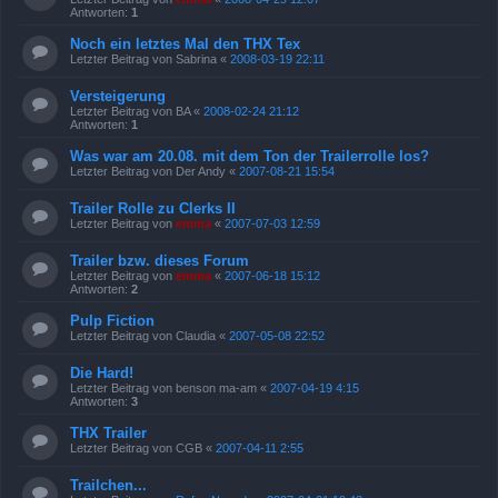
Antworten:
1
Noch ein letztes Mal den THX Tex
Letzter Beitrag von
Sabrina
«
2008-03-19 22:11
Versteigerung
Letzter Beitrag von
BA
«
2008-02-24 21:12
Antworten:
1
Was war am 20.08. mit dem Ton der Trailerrolle los?
Letzter Beitrag von
Der Andy
«
2007-08-21 15:54
Trailer Rolle zu Clerks II
Letzter Beitrag von
emma
«
2007-07-03 12:59
Trailer bzw. dieses Forum
Letzter Beitrag von
emma
«
2007-06-18 15:12
Antworten:
2
Pulp Fiction
Letzter Beitrag von
Claudia
«
2007-05-08 22:52
Die Hard!
Letzter Beitrag von
benson ma-am
«
2007-04-19 4:15
Antworten:
3
THX Trailer
Letzter Beitrag von
CGB
«
2007-04-11 2:55
Trailchen...