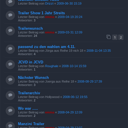
Letzter Beitrag von
Drizzt
«
2009-06-30 15:19
Trailer Show 1 Jahr Streits
Letzter Beitrag von
emma
«
2009-04-19 20:24
Antworten:
3
Trailerwunsch
Letzter Beitrag von
emma
«
2009-03-31 12:09
Antworten:
24
1
2
passend zu den wahlen am 4.11.
Letzter Beitrag von
Jörga aus Reihe 19 nich 18
«
2008-11-04 13:35
Antworten:
4
JCVD in JCVD
Letzter Beitrag von
Roughale
«
2008-10-14 15:59
Antworten:
1
Nächster Wunsch
Letzter Beitrag von
Joerga aus Reihe 18
«
2008-08-29 17:39
Antworten:
3
Trailerarchiv
Letzter Beitrag von
Hollywood
«
2008-06-12 19:55
Antworten:
2
Wo war .....
Letzter Beitrag von
emma
«
2008-04-29 12:09
Antworten:
2
Manzini Trailer
Letzter Beitrag von
emma
«
2008-04-29 12:07