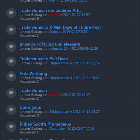
Letzter Beitrag von
MM_
«
2014-02-23 15:33
Trailerwunsch der anderen Art...
Letzter Beitrag von
emma
«
2014-01-22 13:52
Antworten:
9
Trailerwunsch: X-Men Days of Future Past
Letzter Beitrag von
Jones
«
2014-01-07 0:52
Antworten:
1
Invention of lying und sleepers
Letzter Beitrag von
schunder13
«
2013-08-09 11:28
Trailerwunsch: Evil Dead
Letzter Beitrag von
DrManhatten
«
2013-03-19 21:35
Fritz Werbung
Letzter Beitrag von
DrManhatten
«
2012-08-22 19:32
Antworten:
1
Trailerwunsch
Letzter Beitrag von
emma
«
2012-07-28 18:17
Antworten:
1
Coriolanus
Letzter Beitrag von
DrManhatten
«
2012-04-18 14:27
Antworten:
3
Ridley Scott's Prometheus
Letzter Beitrag von
Roughale
«
2012-02-07 17:59
Antworten:
1