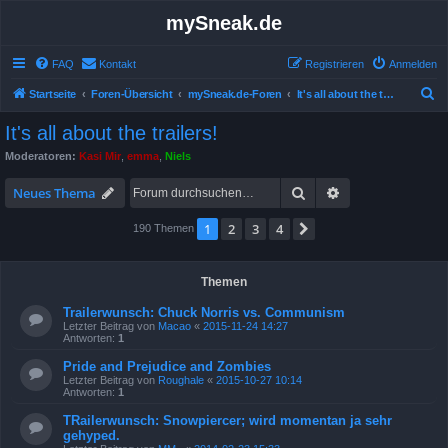
mySneak.de
FAQ
Kontakt
Registrieren
Anmelden
S
Startseite
Foren-Übersicht
mySneak.de-Foren
It's all about the trailers!
u
It's all about the trailers!
c
Moderatoren:
Kasi Mir
,
emma
,
Niels
h
Suche
Erweiterte Suche
e
Neues Thema
1
2
3
4
Nächste
190 Themen
Themen
Trailerwunsch: Chuck Norris vs. Communism
Letzter Beitrag von
Macao
«
2015-11-24 14:27
Antworten:
1
Pride and Prejudice and Zombies
Letzter Beitrag von
Roughale
«
2015-10-27 10:14
Antworten:
1
TRailerwunsch: Snowpiercer; wird momentan ja sehr
gehyped.