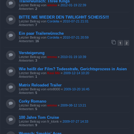
Trailerwunsch: Three Kings
Letzter Beitrag von
emma
«
2012-01-19 22:39
Antworten:
2
BITTE NIE WIEDER DEN TWILIGHHT SCHEISS!!!
Letzter Beitrag von
Cordelia
«
2010-07-21 21:01
Antworten:
7
Ein paar Trailerwünsche
Letzter Beitrag von
Cordelia
«
2010-07-21 20:59
Antworten:
16
1
2
Versteigerung
Letzter Beitrag von
emma
«
2010-01-19 10:39
Antworten:
3
Wie heißt der Film? Todesstrafe, Gerichtsprozess in Asien
Letzter Beitrag von
Kasi Mir
«
2009-12-14 10:20
Antworten:
1
Matrix Reloaded Trailer
Letzter Beitrag von
ertn8000
«
2009-10-20 16:45
Antworten:
5
Corky Romano
Letzter Beitrag von
emma
«
2009-08-12 13:21
Antworten:
5
100 Jahre Tom Cruise
Letzter Beitrag von
fr_klonk
«
2009-07-27 14:33
Antworten:
9
Wunsch: Smokin' Aces