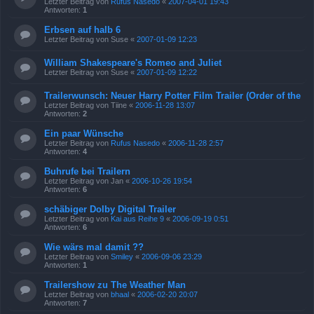
Letzter Beitrag von
Rufus Nasedo
«
2007-04-01 19:43
Antworten:
1
Erbsen auf halb 6
Letzter Beitrag von
Suse
«
2007-01-09 12:23
William Shakespeare's Romeo and Juliet
Letzter Beitrag von
Suse
«
2007-01-09 12:22
Trailerwunsch: Neuer Harry Potter Film Trailer (Order of the
Letzter Beitrag von
Tiine
«
2006-11-28 13:07
Antworten:
2
Ein paar Wünsche
Letzter Beitrag von
Rufus Nasedo
«
2006-11-28 2:57
Antworten:
4
Buhrufe bei Trailern
Letzter Beitrag von
Jan
«
2006-10-26 19:54
Antworten:
6
schäbiger Dolby Digital Trailer
Letzter Beitrag von
Kai aus Reihe 9
«
2006-09-19 0:51
Antworten:
6
Wie wärs mal damit ??
Letzter Beitrag von
Smiley
«
2006-09-06 23:29
Antworten:
1
Trailershow zu The Weather Man
Letzter Beitrag von
bhaal
«
2006-02-20 20:07
Antworten:
7