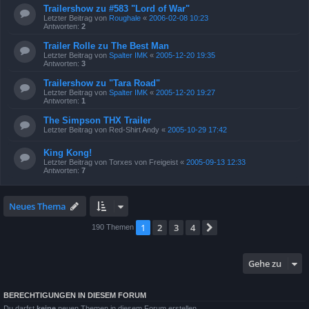
Trailershow zu #583 "Lord of War"
Letzter Beitrag von
Roughale
«
2006-02-08 10:23
Antworten:
2
Trailer Rolle zu The Best Man
Letzter Beitrag von
Spalter IMK
«
2005-12-20 19:35
Antworten:
3
Trailershow zu "Tara Road"
Letzter Beitrag von
Spalter IMK
«
2005-12-20 19:27
Antworten:
1
The Simpson THX Trailer
Letzter Beitrag von
Red-Shirt Andy
«
2005-10-29 17:42
King Kong!
Letzter Beitrag von
Torxes von Freigeist
«
2005-09-13 12:33
Antworten:
7
Neues Thema
1
2
3
4
Nächste
190 Themen
Gehe zu
BERECHTIGUNGEN IN DIESEM FORUM
Du darfst
keine
neuen Themen in diesem Forum erstellen.