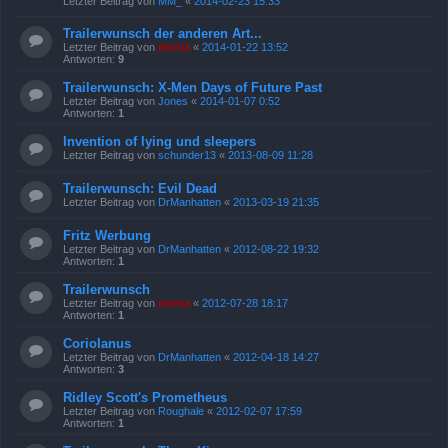
Letzter Beitrag von
MM_
«
2014-02-23 15:33
Trailerwunsch der anderen Art...
Letzter Beitrag von
emma
«
2014-01-22 13:52
Antworten:
9
Trailerwunsch: X-Men Days of Future Past
Letzter Beitrag von
Jones
«
2014-01-07 0:52
Antworten:
1
Invention of lying und sleepers
Letzter Beitrag von
schunder13
«
2013-08-09 11:28
Trailerwunsch: Evil Dead
Letzter Beitrag von
DrManhatten
«
2013-03-19 21:35
Fritz Werbung
Letzter Beitrag von
DrManhatten
«
2012-08-22 19:32
Antworten:
1
Trailerwunsch
Letzter Beitrag von
emma
«
2012-07-28 18:17
Antworten:
1
Coriolanus
Letzter Beitrag von
DrManhatten
«
2012-04-18 14:27
Antworten:
3
Ridley Scott's Prometheus
Letzter Beitrag von
Roughale
«
2012-02-07 17:59
Antworten:
1