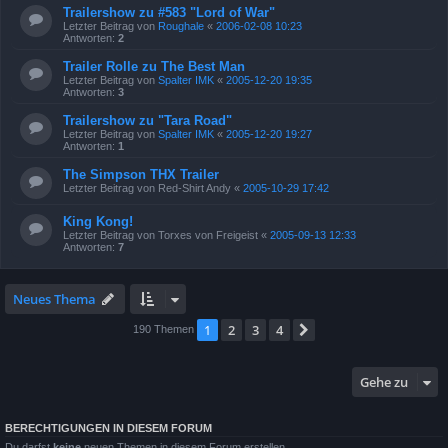
Trailershow zu #583 "Lord of War"
Letzter Beitrag von
Roughale
«
2006-02-08 10:23
Antworten:
2
Trailer Rolle zu The Best Man
Letzter Beitrag von
Spalter IMK
«
2005-12-20 19:35
Antworten:
3
Trailershow zu "Tara Road"
Letzter Beitrag von
Spalter IMK
«
2005-12-20 19:27
Antworten:
1
The Simpson THX Trailer
Letzter Beitrag von
Red-Shirt Andy
«
2005-10-29 17:42
King Kong!
Letzter Beitrag von
Torxes von Freigeist
«
2005-09-13 12:33
Antworten:
7
Neues Thema
1
2
3
4
Nächste
190 Themen
Gehe zu
BERECHTIGUNGEN IN DIESEM FORUM
Du darfst
keine
neuen Themen in diesem Forum erstellen.