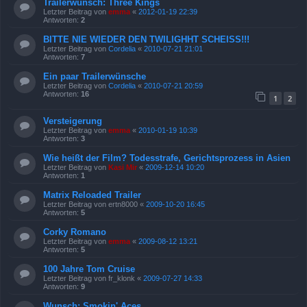
Trailerwunsch: Three Kings
Letzter Beitrag von
emma
«
2012-01-19 22:39
Antworten:
2
BITTE NIE WIEDER DEN TWILIGHHT SCHEISS!!!
Letzter Beitrag von
Cordelia
«
2010-07-21 21:01
Antworten:
7
Ein paar Trailerwünsche
Letzter Beitrag von
Cordelia
«
2010-07-21 20:59
Antworten:
16
1
2
Versteigerung
Letzter Beitrag von
emma
«
2010-01-19 10:39
Antworten:
3
Wie heißt der Film? Todesstrafe, Gerichtsprozess in Asien
Letzter Beitrag von
Kasi Mir
«
2009-12-14 10:20
Antworten:
1
Matrix Reloaded Trailer
Letzter Beitrag von
ertn8000
«
2009-10-20 16:45
Antworten:
5
Corky Romano
Letzter Beitrag von
emma
«
2009-08-12 13:21
Antworten:
5
100 Jahre Tom Cruise
Letzter Beitrag von
fr_klonk
«
2009-07-27 14:33
Antworten:
9
Wunsch: Smokin' Aces