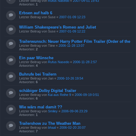
Letzter Beitrag von
Rufus Nasedo
«
2007-04-01 19:43
Antworten:
1
Erbsen auf halb 6
Letzter Beitrag von
Suse
«
2007-01-09 12:23
William Shakespeare's Romeo and Juliet
Letzter Beitrag von
Suse
«
2007-01-09 12:22
Trailerwunsch: Neuer Harry Potter Film Trailer (Order of the
Letzter Beitrag von
Tiine
«
2006-11-28 13:07
Antworten:
2
Ein paar Wünsche
Letzter Beitrag von
Rufus Nasedo
«
2006-11-28 2:57
Antworten:
4
Buhrufe bei Trailern
Letzter Beitrag von
Jan
«
2006-10-26 19:54
Antworten:
6
schäbiger Dolby Digital Trailer
Letzter Beitrag von
Kai aus Reihe 9
«
2006-09-19 0:51
Antworten:
6
Wie wärs mal damit ??
Letzter Beitrag von
Smiley
«
2006-09-06 23:29
Antworten:
1
Trailershow zu The Weather Man
Letzter Beitrag von
bhaal
«
2006-02-20 20:07
Antworten:
7