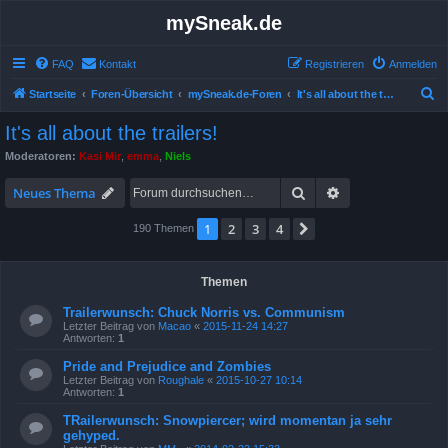
mySneak.de
FAQ
Kontakt
Registrieren
Anmelden
S
Startseite
Foren-Übersicht
mySneak.de-Foren
It's all about the trailers!
u
It's all about the trailers!
c
Moderatoren:
Kasi Mir
,
emma
,
Niels
h
Suche
Erweiterte Suche
e
Neues Thema
1
2
3
4
Nächste
190 Themen
Themen
Trailerwunsch: Chuck Norris vs. Communism
Letzter Beitrag von
Macao
«
2015-11-24 14:27
Antworten:
1
Pride and Prejudice and Zombies
Letzter Beitrag von
Roughale
«
2015-10-27 10:14
Antworten:
1
TRailerwunsch: Snowpiercer; wird momentan ja sehr
gehyped.