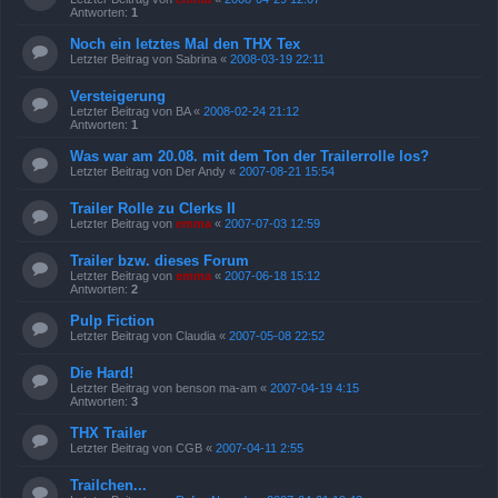
Antworten:
1
Noch ein letztes Mal den THX Tex
Letzter Beitrag von
Sabrina
«
2008-03-19 22:11
Versteigerung
Letzter Beitrag von
BA
«
2008-02-24 21:12
Antworten:
1
Was war am 20.08. mit dem Ton der Trailerrolle los?
Letzter Beitrag von
Der Andy
«
2007-08-21 15:54
Trailer Rolle zu Clerks II
Letzter Beitrag von
emma
«
2007-07-03 12:59
Trailer bzw. dieses Forum
Letzter Beitrag von
emma
«
2007-06-18 15:12
Antworten:
2
Pulp Fiction
Letzter Beitrag von
Claudia
«
2007-05-08 22:52
Die Hard!
Letzter Beitrag von
benson ma-am
«
2007-04-19 4:15
Antworten:
3
THX Trailer
Letzter Beitrag von
CGB
«
2007-04-11 2:55
Trailchen...