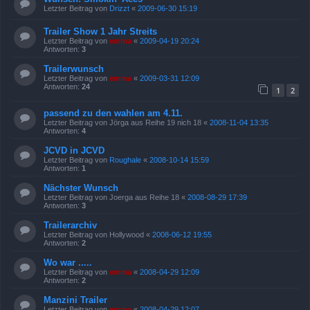
Letzter Beitrag von
Drizzt
«
2009-06-30 15:19
Trailer Show 1 Jahr Streits
Letzter Beitrag von
emma
«
2009-04-19 20:24
Antworten:
3
Trailerwunsch
Letzter Beitrag von
emma
«
2009-03-31 12:09
Antworten:
24
1
2
passend zu den wahlen am 4.11.
Letzter Beitrag von
Jörga aus Reihe 19 nich 18
«
2008-11-04 13:35
Antworten:
4
JCVD in JCVD
Letzter Beitrag von
Roughale
«
2008-10-14 15:59
Antworten:
1
Nächster Wunsch
Letzter Beitrag von
Joerga aus Reihe 18
«
2008-08-29 17:39
Antworten:
3
Trailerarchiv
Letzter Beitrag von
Hollywood
«
2008-06-12 19:55
Antworten:
2
Wo war .....
Letzter Beitrag von
emma
«
2008-04-29 12:09
Antworten:
2
Manzini Trailer
Letzter Beitrag von
emma
«
2008-04-29 12:07