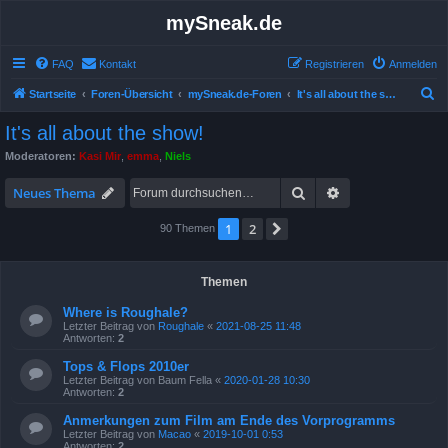
mySneak.de
FAQ
Kontakt
Registrieren
Anmelden
S
Startseite
Foren-Übersicht
mySneak.de-Foren
It's all about the show!
u
It's all about the show!
c
Moderatoren:
Kasi Mir
,
emma
,
Niels
h
Suche
Erweiterte Suche
e
Neues Thema
1
2
Nächste
90 Themen
Themen
Where is Roughale?
Letzter Beitrag von
Roughale
«
2021-08-25 11:48
Antworten:
2
Tops & Flops 2010er
Letzter Beitrag von
Baum Fella
«
2020-01-28 10:30
Antworten:
2
Anmerkungen zum Film am Ende des Vorprogramms
Letzter Beitrag von
Macao
«
2019-10-01 0:53
Antworten:
2