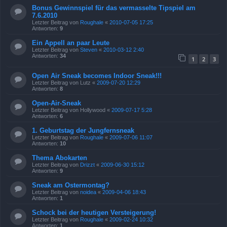
Bonus Gewinnspiel für das vermasselte Tipspiel am
7.6.2010
Letzter Beitrag von
Roughale
«
2010-07-05 17:25
Antworten:
9
Ein Appell an paar Leute
Letzter Beitrag von
Steven
«
2010-03-12 2:40
Antworten:
34
1
2
3
Open Air Sneak becomes Indoor Sneak!!!
Letzter Beitrag von
Lutz
«
2009-07-20 12:29
Antworten:
8
Open-Air-Sneak
Letzter Beitrag von
Hollywood
«
2009-07-17 5:28
Antworten:
6
1. Geburtstag der Jungfernsneak
Letzter Beitrag von
Roughale
«
2009-07-06 11:07
Antworten:
10
Thema Abokarten
Letzter Beitrag von
Drizzt
«
2009-06-30 15:12
Antworten:
9
Sneak am Ostermontag?
Letzter Beitrag von
noidea
«
2009-04-06 18:43
Antworten:
1
Schock bei der heutigen Versteigerung!
Letzter Beitrag von
Roughale
«
2009-02-24 10:32
Antworten:
1