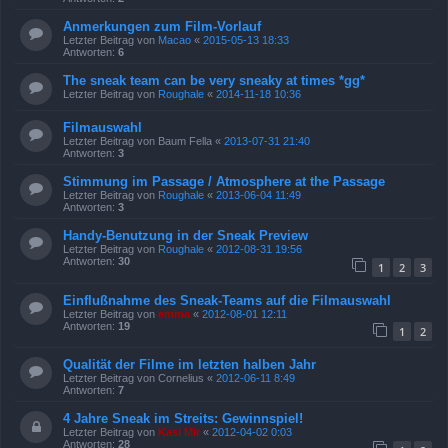
Anmerkungen zum Film-Vorlauf
Letzter Beitrag von
Macao
«
2015-05-13 18:33
Antworten:
6
The sneak team can be very sneaky at times *gg*
Letzter Beitrag von
Roughale
«
2014-11-18 10:36
Filmauswahl
Letzter Beitrag von
Baum Fella
«
2013-07-31 21:40
Antworten:
3
Stimmung im Passage / Atmosphere at the Passage
Letzter Beitrag von
Roughale
«
2013-06-04 11:49
Antworten:
3
Handy-Benutzung in der Sneak Preview
Letzter Beitrag von
Roughale
«
2012-08-31 19:56
Antworten:
30
1
2
3
Einflußnahme des Sneak-Teams auf die Filmauswahl
Letzter Beitrag von
emma
«
2012-08-01 12:11
Antworten:
19
1
2
Qualität der Filme im letzten halben Jahr
Letzter Beitrag von
Cornelius
«
2012-06-11 8:49
Antworten:
7
4 Jahre Sneak im Streits: Gewinnspiel!
Letzter Beitrag von
Kasi Mir
«
2012-04-02 0:03
Antworten:
28