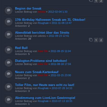
1
2
Beginn der Sneak
Letzter Beitrag von
emma
«
2012-02-04 1:33
17th Birthday Halloween Sneak am 31. Oktober!
Letzter Beitrag von
Roughale
«
2011-11-08 13:47
Antworten:
2
Abendblatt berichtet über das Streits
Letzter Beitrag von
udores
«
2011-09-23 12:41
Antworten:
28
1
2
Red Bull
Letzter Beitrag von
Kasi Mir
«
2011-09-15 11:04
Antworten:
5
Dialogton-Probleme sind behoben!
Letzter Beitrag von
Kasi Mir
«
2011-08-18 17:04
Neues zum Sneak-Kartenkauf
Letzter Beitrag von
Kasi Mir
«
2011-03-15 23:00
Antworten:
2
Toller Film, nur Heute wars echt zu laut!
Letzter Beitrag von
Roughale
«
2010-07-28 14:10
Antworten:
3
Abstimmung zum LionLion Gewinnspiel
Letzter Beitrag von
Roughale
«
2010-07-13 10:33
Antworten:
1