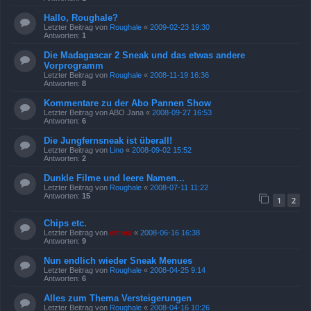
Hallo, Roughale?
Letzter Beitrag von
Roughale
«
2009-02-23 19:30
Antworten:
1
Die Madagascar 2 Sneak und das etwas andere
Vorprogramm
Letzter Beitrag von
Roughale
«
2008-11-19 16:36
Antworten:
8
Kommentare zu der Abo Pannen Show
Letzter Beitrag von
ABO Jana
«
2008-09-27 16:53
Antworten:
6
Die Jungfernsneak ist überall!
Letzter Beitrag von
Lino
«
2008-09-02 15:52
Antworten:
2
Dunkle Filme und leere Namen...
Letzter Beitrag von
Roughale
«
2008-07-11 11:22
Antworten:
15
1
2
Chips etc.
Letzter Beitrag von
emma
«
2008-06-16 16:38
Antworten:
9
Nun endlich wieder Sneak Menues
Letzter Beitrag von
Roughale
«
2008-04-25 9:14
Antworten:
6
Alles zum Thema Versteigerungen
Letzter Beitrag von
Roughale
«
2008-04-16 10:26