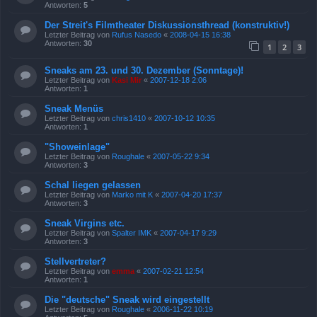
Antworten:
5
Der Streit's Filmtheater Diskussionsthread (konstruktiv!)
Letzter Beitrag von
Rufus Nasedo
«
2008-04-15 16:38
Antworten:
30
1
2
3
Sneaks am 23. und 30. Dezember (Sonntage)!
Letzter Beitrag von
Kasi Mir
«
2007-12-18 2:06
Antworten:
1
Sneak Menüs
Letzter Beitrag von
chris1410
«
2007-10-12 10:35
Antworten:
1
"Showeinlage"
Letzter Beitrag von
Roughale
«
2007-05-22 9:34
Antworten:
3
Schal liegen gelassen
Letzter Beitrag von
Marko mit K
«
2007-04-20 17:37
Antworten:
3
Sneak Virgins etc.
Letzter Beitrag von
Spalter IMK
«
2007-04-17 9:29
Antworten:
3
Stellvertreter?
Letzter Beitrag von
emma
«
2007-02-21 12:54
Antworten:
1
Die "deutsche" Sneak wird eingestellt
Letzter Beitrag von
Roughale
«
2006-11-22 10:19