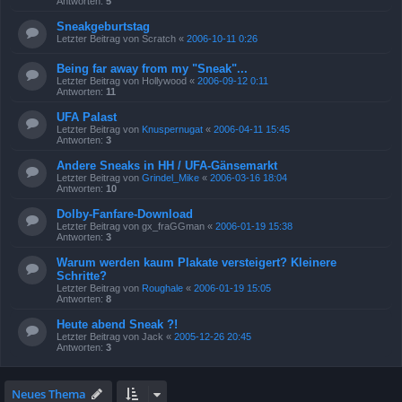
Antworten:
5
Sneakgeburtstag
Letzter Beitrag von
Scratch
«
2006-10-11 0:26
Being far away from my "Sneak"...
Letzter Beitrag von
Hollywood
«
2006-09-12 0:11
Antworten:
11
UFA Palast
Letzter Beitrag von
Knuspernugat
«
2006-04-11 15:45
Antworten:
3
Andere Sneaks in HH / UFA-Gänsemarkt
Letzter Beitrag von
Grindel_Mike
«
2006-03-16 18:04
Antworten:
10
Dolby-Fanfare-Download
Letzter Beitrag von
gx_fraGGman
«
2006-01-19 15:38
Antworten:
3
Warum werden kaum Plakate versteigert? Kleinere
Schritte?
Letzter Beitrag von
Roughale
«
2006-01-19 15:05
Antworten:
8
Heute abend Sneak ?!
Letzter Beitrag von
Jack
«
2005-12-26 20:45
Antworten:
3
Neues Thema