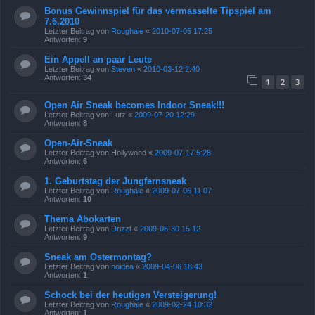
Bonus Gewinnspiel für das vermasselte Tipspiel am
7.6.2010
Letzter Beitrag von
Roughale
«
2010-07-05 17:25
Antworten:
9
Ein Appell an paar Leute
Letzter Beitrag von
Steven
«
2010-03-12 2:40
Antworten:
34
1
2
3
Open Air Sneak becomes Indoor Sneak!!!
Letzter Beitrag von
Lutz
«
2009-07-20 12:29
Antworten:
8
Open-Air-Sneak
Letzter Beitrag von
Hollywood
«
2009-07-17 5:28
Antworten:
6
1. Geburtstag der Jungfernsneak
Letzter Beitrag von
Roughale
«
2009-07-06 11:07
Antworten:
10
Thema Abokarten
Letzter Beitrag von
Drizzt
«
2009-06-30 15:12
Antworten:
9
Sneak am Ostermontag?
Letzter Beitrag von
noidea
«
2009-04-06 18:43
Antworten:
1
Schock bei der heutigen Versteigerung!
Letzter Beitrag von
Roughale
«
2009-02-24 10:32
Antworten:
1