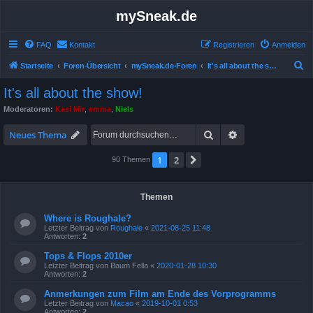
mySneak.de
FAQ
Kontakt
Registrieren
Anmelden
S
Startseite
Foren-Übersicht
mySneak.de-Foren
It's all about the show!
u
It's all about the show!
c
Moderatoren:
Kasi Mir
,
emma
,
Niels
h
Suche
Erweiterte Suche
e
Neues Thema
1
2
Nächste
90 Themen
Themen
Where is Roughale?
Letzter Beitrag von
Roughale
«
2021-08-25 11:48
Antworten:
2
Tops & Flops 2010er
Letzter Beitrag von
Baum Fella
«
2020-01-28 10:30
Antworten:
2
Anmerkungen zum Film am Ende des Vorprogramms
Letzter Beitrag von
Macao
«
2019-10-01 0:53
Antworten:
2