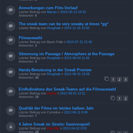
Anmerkungen zum Film-Vorlauf
Letzter Beitrag von
Macao
«
2015-05-13 18:33
Antworten:
6
The sneak team can be very sneaky at times *gg*
Letzter Beitrag von
Roughale
«
2014-11-18 10:36
Filmauswahl
Letzter Beitrag von
Baum Fella
«
2013-07-31 21:40
Antworten:
3
Stimmung im Passage / Atmosphere at the Passage
Letzter Beitrag von
Roughale
«
2013-06-04 11:49
Antworten:
3
Handy-Benutzung in der Sneak Preview
Letzter Beitrag von
Roughale
«
2012-08-31 19:56
Antworten:
30
1
2
3
Einflußnahme des Sneak-Teams auf die Filmauswahl
Letzter Beitrag von
emma
«
2012-08-01 12:11
Antworten:
19
1
2
Qualität der Filme im letzten halben Jahr
Letzter Beitrag von
Cornelius
«
2012-06-11 8:49
Antworten:
7
4 Jahre Sneak im Streits: Gewinnspiel!
Letzter Beitrag von
Kasi Mir
«
2012-04-02 0:03
Antworten:
28