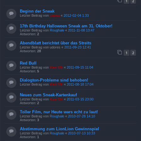
1
2
Beginn der Sneak
Letzter Beitrag von
emma
«
2012-02-04 1:33
17th Birthday Halloween Sneak am 31. Oktober!
Letzter Beitrag von
Roughale
«
2011-11-08 13:47
Antworten:
2
Abendblatt berichtet über das Streits
Letzter Beitrag von
udores
«
2011-09-23 12:41
Antworten:
28
1
2
Red Bull
Letzter Beitrag von
Kasi Mir
«
2011-09-15 11:04
Antworten:
5
Dialogton-Probleme sind behoben!
Letzter Beitrag von
Kasi Mir
«
2011-08-18 17:04
Neues zum Sneak-Kartenkauf
Letzter Beitrag von
Kasi Mir
«
2011-03-15 23:00
Antworten:
2
Toller Film, nur Heute wars echt zu laut!
Letzter Beitrag von
Roughale
«
2010-07-28 14:10
Antworten:
3
Abstimmung zum LionLion Gewinnspiel
Letzter Beitrag von
Roughale
«
2010-07-13 10:33
Antworten:
1