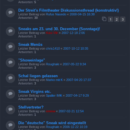
Antworten:
5
Der Streit's Filmtheater Diskussionsthread (konstruktiv!)
Letzter Beitrag von
Rufus Nasedo
«
2008-04-15 16:38
Antworten:
30
1
2
3
Sneaks am 23. und 30. Dezember (Sonntage)!
Letzter Beitrag von
Kasi Mir
«
2007-12-18 2:06
Antworten:
1
Sneak Menüs
Letzter Beitrag von
chris1410
«
2007-10-12 10:35
Antworten:
1
"Showeinlage"
Letzter Beitrag von
Roughale
«
2007-05-22 9:34
Antworten:
3
Schal liegen gelassen
Letzter Beitrag von
Marko mit K
«
2007-04-20 17:37
Antworten:
3
Sneak Virgins etc.
Letzter Beitrag von
Spalter IMK
«
2007-04-17 9:29
Antworten:
3
Stellvertreter?
Letzter Beitrag von
emma
«
2007-02-21 12:54
Antworten:
1
Die "deutsche" Sneak wird eingestellt
Letzter Beitrag von
Roughale
«
2006-11-22 10:19