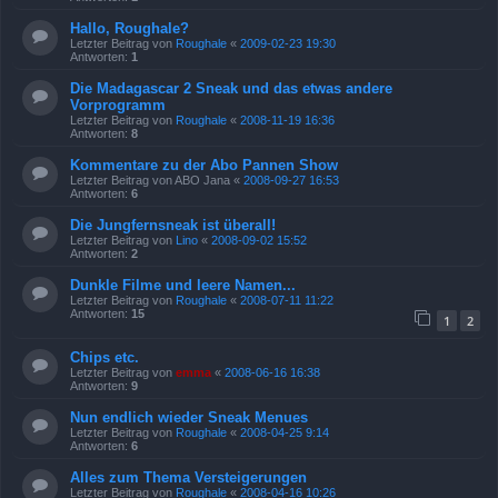
Hallo, Roughale?
Letzter Beitrag von
Roughale
«
2009-02-23 19:30
Antworten:
1
Die Madagascar 2 Sneak und das etwas andere
Vorprogramm
Letzter Beitrag von
Roughale
«
2008-11-19 16:36
Antworten:
8
Kommentare zu der Abo Pannen Show
Letzter Beitrag von
ABO Jana
«
2008-09-27 16:53
Antworten:
6
Die Jungfernsneak ist überall!
Letzter Beitrag von
Lino
«
2008-09-02 15:52
Antworten:
2
Dunkle Filme und leere Namen...
Letzter Beitrag von
Roughale
«
2008-07-11 11:22
Antworten:
15
1
2
Chips etc.
Letzter Beitrag von
emma
«
2008-06-16 16:38
Antworten:
9
Nun endlich wieder Sneak Menues
Letzter Beitrag von
Roughale
«
2008-04-25 9:14
Antworten:
6
Alles zum Thema Versteigerungen
Letzter Beitrag von
Roughale
«
2008-04-16 10:26