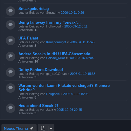
Antworten:
5
Sneakgeburtstag
Letzter Beitrag von
Scratch
«
2006-10-11 0:26
Being far away from my "Sneak"...
Letzter Beitrag von
Hollywood
«
2006-09-12 0:11
Antworten:
11
UFA Palast
Letzter Beitrag von
Knuspernugat
«
2006-04-11 15:45
Antworten:
3
Andere Sneaks in HH / UFA-Gänsemarkt
Letzter Beitrag von
Grindel_Mike
«
2006-03-16 18:04
Antworten:
10
Dolby-Fanfare-Download
Letzter Beitrag von
gx_fraGGman
«
2006-01-19 15:38
Antworten:
3
Warum werden kaum Plakate versteigert? Kleinere
Schritte?
Letzter Beitrag von
Roughale
«
2006-01-19 15:05
Antworten:
8
Heute abend Sneak ?!
Letzter Beitrag von
Jack
«
2005-12-26 20:45
Antworten:
3
Neues Thema