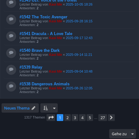
#1543 Ozi: Voice of the Forest
Letzter Beitrag von
Kasi Mir
«
2025-10-05 18:26
Antworten:
2
#1542 The Toxic Avenger
Letzter Beitrag von
Kasi Mir
«
2025-09-28 16:15
Antworten:
2
#1541 Dracula - A Love Tale
Letzter Beitrag von
Kasi Mir
«
2025-09-17 12:43
Antworten:
2
#1540 Brave the Dark
Letzter Beitrag von
Kasi Mir
«
2025-09-14 11:21
Antworten:
2
#1539 Relay
Letzter Beitrag von
Kasi Mir
«
2025-09-04 10:48
Antworten:
2
#1538 Dangerous Animals
Letzter Beitrag von
Kasi Mir
«
2025-08-26 12:05
Antworten:
2
Neues Thema
Seite
1
von
27
1
2
3
4
5
27
Nächste
1317 Themen
…
Gehe zu