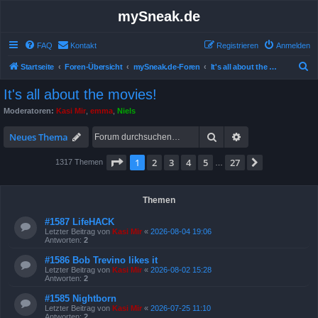
mySneak.de
FAQ
Kontakt
Registrieren
Anmelden
S
Startseite
Foren-Übersicht
mySneak.de-Foren
It's all about the movies!
u
It's all about the movies!
c
Moderatoren:
Kasi Mir
,
emma
,
Niels
h
Suche
Erweiterte Suche
e
Neues Thema
Seite
1
von
27
1
2
3
4
5
27
Nächste
1317 Themen
…
Themen
#1587 LifeHACK
Letzter Beitrag von
Kasi Mir
«
2026-08-04 19:06
Antworten:
2
#1586 Bob Trevino likes it
Letzter Beitrag von
Kasi Mir
«
2026-08-02 15:28
Antworten:
2
#1585 Nightborn
Letzter Beitrag von
Kasi Mir
«
2026-07-25 11:10
Antworten:
2