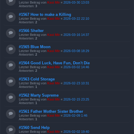
Letzter Beitrag von
Kasi Mir
«
2026-03-30 13:03
Antworten:
3
#1567 How to make a Killing
Letzter Beitrag von
Kasi Mir
«
2026-03-22 22:10
Antworten:
2
#1566 Shelter
Letzter Beitrag von
Kasi Mir
«
2026-03-16 14:37
Antworten:
2
#1565 Blue Moon
Letzter Beitrag von
Kasi Mir
«
2026-03-08 18:29
Antworten:
2
#1564 Good Luck, Have Fun, Don't Die
Letzter Beitrag von
Kasi Mir
«
2026-03-02 14:46
Antworten:
2
#1563 Cold Storage
Letzter Beitrag von
Kasi Mir
«
2026-02-23 10:31
Antworten:
1
#1562 Marty Supreme
Letzter Beitrag von
Kasi Mir
«
2026-02-15 23:25
Antworten:
1
#1561 Father Mother Sister Brother
Letzter Beitrag von
Kasi Mir
«
2026-02-09 1:46
Antworten:
1
#1560 Send Help
Letzter Beitrag von
Kasi Mir
«
2026-02-02 19:40