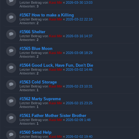
Letzter Beitrag von
Kasi Mir
«
2026-03-30 13:03
Antworten:
3
#1567 How to make a Killing
Letzter Beitrag von
Kasi Mir
«
2026-03-22 22:10
Antworten:
2
#1566 Shelter
Letzter Beitrag von
Kasi Mir
«
2026-03-16 14:37
Antworten:
2
#1565 Blue Moon
Letzter Beitrag von
Kasi Mir
«
2026-03-08 18:29
Antworten:
2
#1564 Good Luck, Have Fun, Don't Die
Letzter Beitrag von
Kasi Mir
«
2026-03-02 14:46
Antworten:
2
#1563 Cold Storage
Letzter Beitrag von
Kasi Mir
«
2026-02-23 10:31
Antworten:
1
#1562 Marty Supreme
Letzter Beitrag von
Kasi Mir
«
2026-02-15 23:25
Antworten:
1
#1561 Father Mother Sister Brother
Letzter Beitrag von
Kasi Mir
«
2026-02-09 1:46
Antworten:
1
#1560 Send Help
Letzter Beitrag von
Kasi Mir
«
2026-02-02 19:40