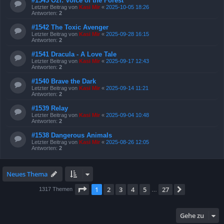
#1543 Ozi: Voice of the Forest
Letzter Beitrag von
Kasi Mir
«
2025-10-05 18:26
Antworten:
2
#1542 The Toxic Avenger
Letzter Beitrag von
Kasi Mir
«
2025-09-28 16:15
Antworten:
2
#1541 Dracula - A Love Tale
Letzter Beitrag von
Kasi Mir
«
2025-09-17 12:43
Antworten:
2
#1540 Brave the Dark
Letzter Beitrag von
Kasi Mir
«
2025-09-14 11:21
Antworten:
2
#1539 Relay
Letzter Beitrag von
Kasi Mir
«
2025-09-04 10:48
Antworten:
2
#1538 Dangerous Animals
Letzter Beitrag von
Kasi Mir
«
2025-08-26 12:05
Antworten:
2
Neues Thema
Seite
1
von
27
1
2
3
4
5
27
Nächste
1317 Themen
…
Gehe zu