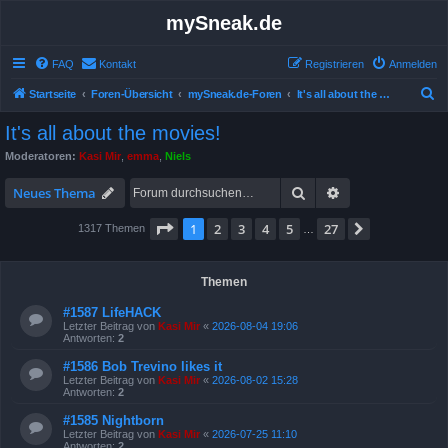
mySneak.de
FAQ
Kontakt
Registrieren
Anmelden
S
Startseite
Foren-Übersicht
mySneak.de-Foren
It's all about the movies!
u
It's all about the movies!
c
Moderatoren:
Kasi Mir
,
emma
,
Niels
h
Suche
Erweiterte Suche
e
Neues Thema
Seite
1
von
27
1
2
3
4
5
27
Nächste
1317 Themen
…
Themen
#1587 LifeHACK
Letzter Beitrag von
Kasi Mir
«
2026-08-04 19:06
Antworten:
2
#1586 Bob Trevino likes it
Letzter Beitrag von
Kasi Mir
«
2026-08-02 15:28
Antworten:
2
#1585 Nightborn
Letzter Beitrag von
Kasi Mir
«
2026-07-25 11:10
Antworten:
2